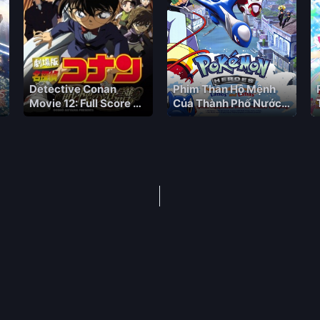
Detective Conan
Phim Thần Hộ Mệnh
Movie 12: Full Score of
Của Thành Phố Nước
Fear Meitantei Conan:
Latias Và Latios
Senritsu no Gakufu
[Full Score], Detective
Conan 2008,
Detective Conan
movie 12 Vietsub +
Lồng Tiếng – HD Nhật
Bản