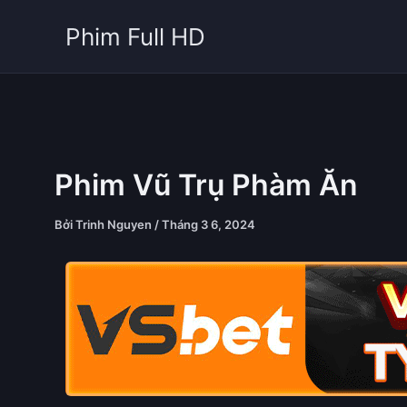
Nhảy
Phim Full HD
tới
nội
dung
Phim Vũ Trụ Phàm Ăn
Bởi
Trinh Nguyen
/
Tháng 3 6, 2024