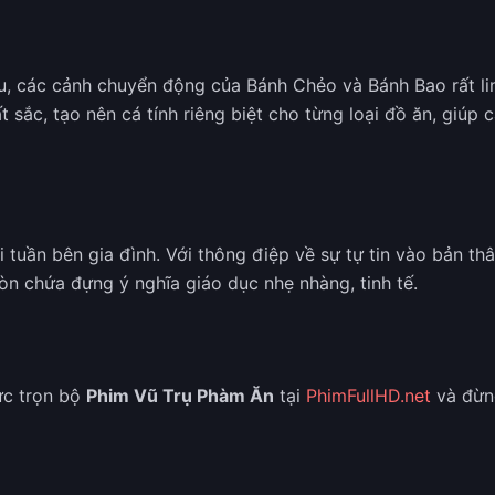
u, các cảnh chuyển động của Bánh Chẻo và Bánh Bao rất li
ất sắc, tạo nên cá tính riêng biệt cho từng loại đồ ăn, giú
tuần bên gia đình. Với thông điệp về sự tự tin vào bản th
òn chứa đựng ý nghĩa giáo dục nhẹ nhàng, tinh tế.
ức trọn bộ
Phim Vũ Trụ Phàm Ăn
tại
PhimFullHD.net
và đừn