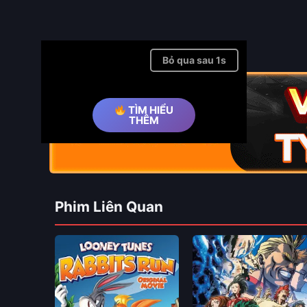
Bỏ qua quảng cáo ➤
TÌM HIỂU
THÊM
Phim Liên Quan