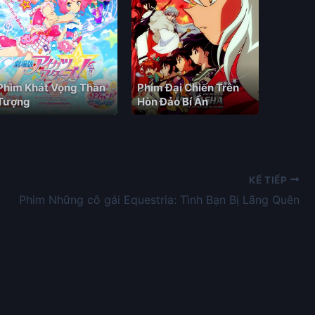
Phim Khát Vọng Thần
Phim Đại Chiến Trên
Tượng
Hòn Đảo Bí Ẩn
KẾ TIẾP
Phim Những cô gái Equestria: Tình Bạn Bị Lãng Quên