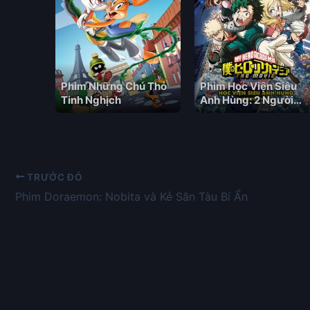
Phim Những Chú Thỏ
Phim Học Viện Siêu
Tinh Nghịch
Anh Hùng: 2 Người
Hùng
TRƯỚC ĐÓ
Phim Doraemon: Nobita và Kẻ Săn Tàu Bí Ẩn