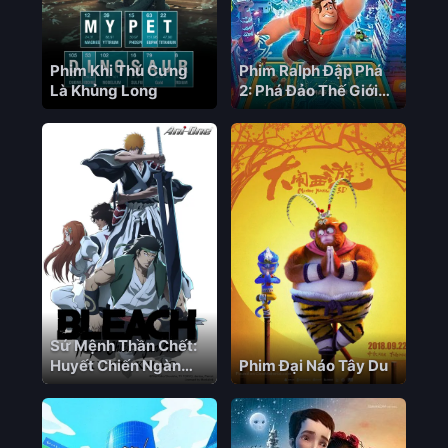
Phim Khi Thú Cưng
Phim Ralph Đập Phá
Là Khủng Long
2: Phá Đảo Thế Giới
Ảo
Sứ Mệnh Thần Chết:
Huyết Chiến Ngàn
Phim Đại Náo Tây Du
Năm – Xung Khắc