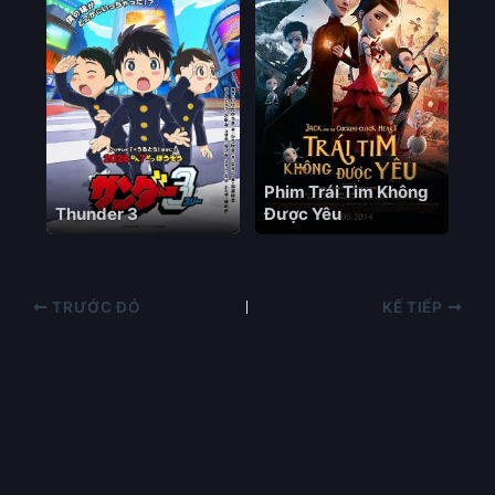
Phim Trái Tim Không
Thunder 3
Được Yêu
TRƯỚC ĐÓ
KẾ TIẾP