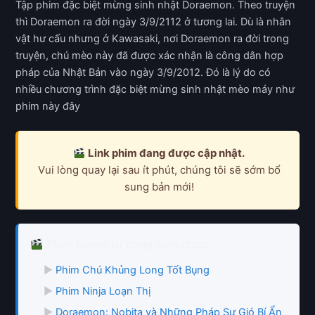
Tập phim đặc biệt mừng sinh nhật Doraemon. Theo truyện
thì Doraemon ra đời ngày 3/9/2112 ở tương lai. Dù là nhân
vật hư cấu nhưng ở Kawasaki, nơi Doraemon ra đời trong
truyện, chú mèo này đã được xác nhận là công dân hợp
pháp của Nhật Bản vào ngày 3/9/2012. Đó là lý do có
nhiều chương trình đặc biệt mừng sinh nhật mèo máy như
phim này đây
Link phim đang được cập nhật.
Vui lòng quay lại sau ít phút, chúng tôi sẽ sớm bổ
sung bản mới!
Phim tương tự đang xem được
▶
Phim Chú Khủng Long Tốt Bụng
▶
Phim Ninja Loạn Thị
▶
Doraemon: Nobita và Những Pháp Sư Gió Bí Ẩn