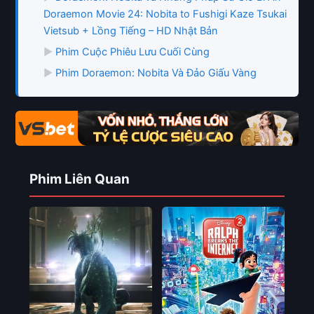
Doraemon Movie 24: Nobita to Fushigi Kaze Tsukai
Vietsub + Lồng Tiếng – HD Nhật Bản
▶
Phim Cuộc Phiêu Lưu Cuối Cùng
▶
Phim Doraemon: Nobita Và Đảo Giấu Vàng
Phim Liên Quan