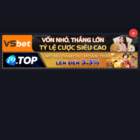
×
Copyright © 2026 Phim Full HD
Miễn trừ trách nhiệm:
Chúng tôi từ chối mọi trách nhiệm liên quan
×
đến nội dung hiển thị/tồn tại trên trang. Tất cả video và dữ liệu tại
đây đều được tổng hợp từ các nguồn phổ biến trên Internet, và
không thuộc quyền sở hữu hay kiểm soát của chúng tôi. Chúng tôi
không cung cấp dịch vụ phát trực tuyến chính thức. Nếu bạn cho
rằng quyền lợi của mình bị ảnh hưởng, vui lòng
liên hệ ngay cho
chúng tôi
sẽ xử lý và gỡ bỏ nội dung vi phạm kịp thời. Xin cảm ơn sự
thông cảm và hợp tác của bạn.