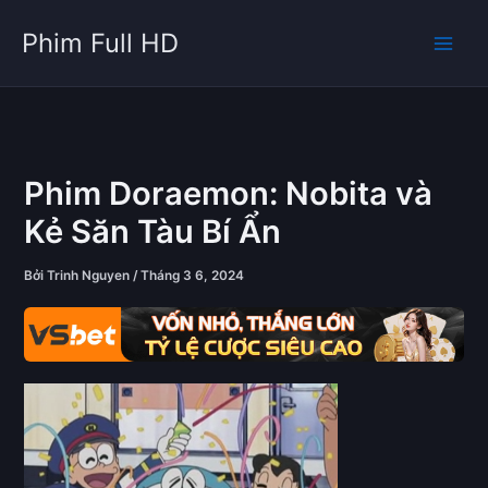
Nhảy
Phim Full HD
tới
nội
dung
Phim Doraemon: Nobita và
Kẻ Săn Tàu Bí Ẩn
Bởi
Trinh Nguyen
/
Tháng 3 6, 2024