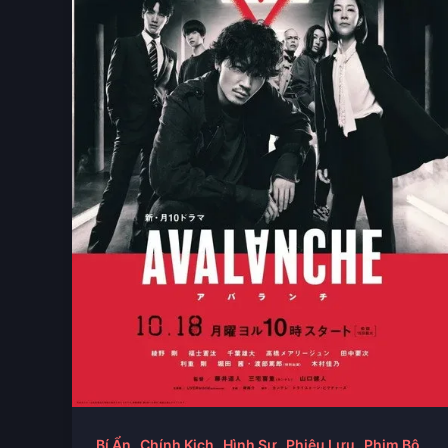
,
,
,
,
,
Bí Ẩn
Chính Kịch
Hình Sự
Phiêu Lưu
Phim Bộ