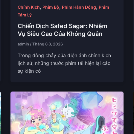
,
,
,
Chính Kịch
Phim Bộ
Phim Hành Động
Phim
Tâm Lý
Chiến Dịch Safed Sagar: Nhiệm
Vụ Siêu Cao Của Không Quân
admin
/
Tháng 8 8, 2026
Trong dòng chảy của điện ảnh chính kịch
lịch sử, những thước phim tái hiện lại các
sự kiện có