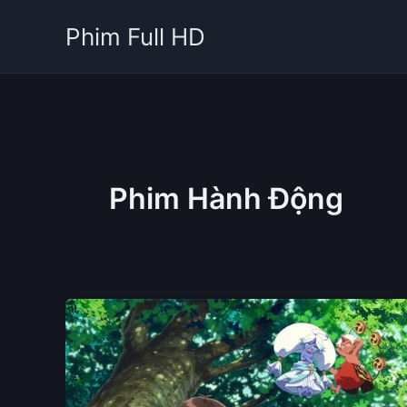
Nhảy
Phim Full HD
tới
nội
dung
Phim Hành Động