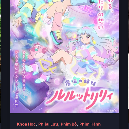
,
,
,
Khoa Học
Phiêu Lưu
Phim Bộ
Phim Hành