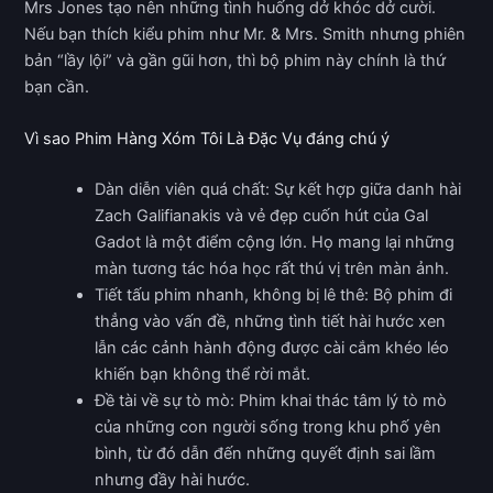
Mrs Jones tạo nên những tình huống dở khóc dở cười.
Nếu bạn thích kiểu phim như Mr. & Mrs. Smith nhưng phiên
bản “lầy lội” và gần gũi hơn, thì bộ phim này chính là thứ
bạn cần.
Vì sao Phim Hàng Xóm Tôi Là Đặc Vụ đáng chú ý
Dàn diễn viên quá chất: Sự kết hợp giữa danh hài
Zach Galifianakis và vẻ đẹp cuốn hút của Gal
Gadot là một điểm cộng lớn. Họ mang lại những
màn tương tác hóa học rất thú vị trên màn ảnh.
Tiết tấu phim nhanh, không bị lê thê: Bộ phim đi
thẳng vào vấn đề, những tình tiết hài hước xen
lẫn các cảnh hành động được cài cắm khéo léo
khiến bạn không thể rời mắt.
Đề tài về sự tò mò: Phim khai thác tâm lý tò mò
của những con người sống trong khu phố yên
bình, từ đó dẫn đến những quyết định sai lầm
nhưng đầy hài hước.