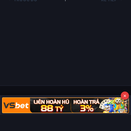
×
Copyright © 2026 Phim Full HD
Miễn trừ trách nhiệm:
Chúng tôi từ chối mọi trách nhiệm liên quan
đến nội dung hiển thị/tồn tại trên trang. Tất cả video và dữ liệu tại