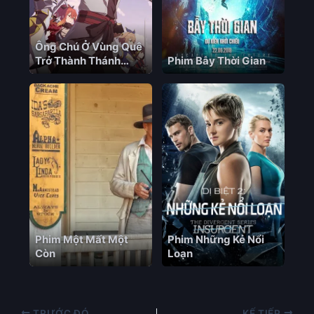
Ông Chú Ở Vùng Quê
Trở Thành Thánh
Phim Bẫy Thời Gian
Kiếm (Phần 2)
Phim Một Mất Một
Phim Những Kẻ Nổi
Còn
Loạn
TRƯỚC ĐÓ
KẾ TIẾP