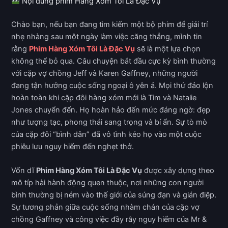
Nội dung phim Hàng Xóm Tôi Là Đặc Vụ
Chào bạn, nếu bạn đang tìm kiếm một bộ phim để giải trí
nhẹ nhàng sau một ngày làm việc căng thẳng, mình tin
rằng
Phim Hàng Xóm Tôi Là Đặc Vụ
sẽ là một lựa chọn
không thể bỏ qua. Câu chuyện bắt đầu cực kỳ bình thường
với cặp vợ chồng Jeff và Karen Gaffney, những người
đang tận hưởng cuộc sống ngoại ô yên ả. Mọi thứ đảo lộn
hoàn toàn khi cặp đôi hàng xóm mới là Tim và Natalie
Jones chuyển đến. Họ hoàn hảo đến mức đáng ngờ: đẹp
như tượng tạc, phong thái sang trọng và bí ẩn. Sự tò mò
của cặp đôi “bình dân” đã vô tình kéo họ vào một cuộc
phiêu lưu nguy hiểm đến nghẹt thở.
Vốn dĩ
Phim Hàng Xóm Tôi Là Đặc Vụ
được xây dựng theo
mô típ hài hành động quen thuộc, nơi những con người
bình thường bị ném vào thế giới của súng đạn và gián điệp.
Sự tương phản giữa cuộc sống nhàm chán của cặp vợ
chồng Gaffney và công việc đầy rẫy nguy hiểm của Mr &