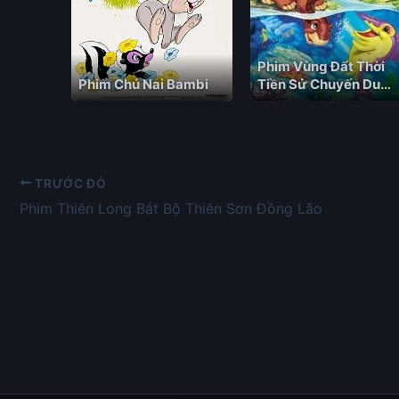
Phim Vùng Đất Thời
Phim Chú Nai Bambi
Tiền Sử Chuyến Du
Hành Đến Hồ Nước
Lớn
TRƯỚC ĐÓ
Phim Thiên Long Bát Bộ Thiên Sơn Đồng Lão