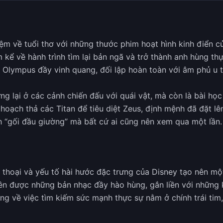
ệm về tuổi thơ với những thước phim hoạt hình kinh điển c
 kể về hành trình tìm lại bản ngã và trở thành anh hùng thự
úi Olympus đầy vinh quang, đối lập hoàn toàn với âm phủ u
g lại ở các cảnh chiến đấu với quái vật, mà còn là bài học
 hoạch thả các Titan để tiêu diệt Zeus, định mệnh đã đặt lên
h “gối đầu giường” mà bất cứ ai cũng nên xem qua một lần.
n thoại và yếu tố hài hước đặc trưng của Disney tạo nên một
ên được những bản nhạc đầy hào hùng, gắn liền với những 
g về việc tìm kiếm sức mạnh thực sự nằm ở chính trái tim,