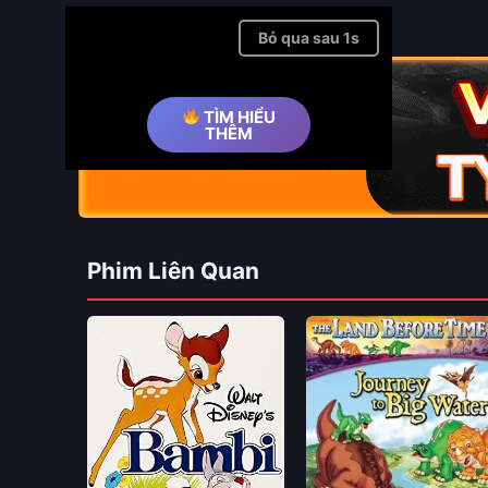
Bỏ qua quảng cáo ➤
TÌM HIỂU
THÊM
Phim Liên Quan