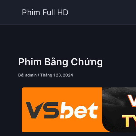
Nhảy
Phim Full HD
tới
nội
dung
Phim Bằng Chứng
Bởi
admin
/
Tháng 1 23, 2024