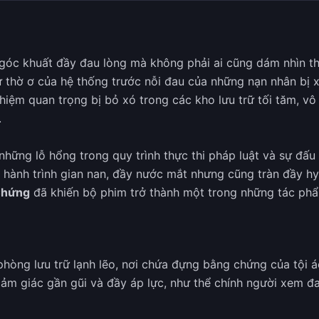
 góc khuất đầy đau lòng mà không phải ai cũng dám nhìn t
ự thờ ơ của hệ thống trước nỗi đau của những nạn nhân bị
hiệm quan trọng bị bỏ xó trong các kho lưu trữ tối tăm, vô
.
những lỗ hổng trong quy trình thực thi pháp luật và sự đấu
ành trình gian nan, đầy nước mắt nhưng cũng tràn đầy hy v
Chứng
đã khiến bộ phim trở thành một trong những tác phẩm
òng lưu trữ lạnh lẽo, nơi chứa đựng bằng chứng của tội ác 
m giác gần gũi và đầy áp lực, như thể chính người xem đan