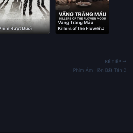
Vầng Trăng Máu
Phim Rượt Đuổi
Killers of the Flower
Moon Vietsub – HD Âu
Mỹ
KẾ TIẾP
Phim Âm Hồn Bất Tán 2