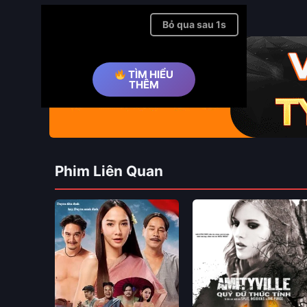
Bỏ qua quảng cáo ➤
TÌM HIỂU
THÊM
Phim Liên Quan