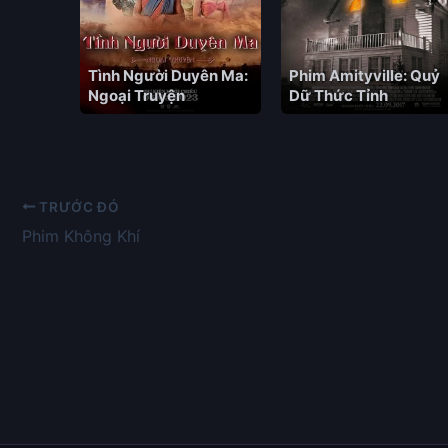
Tình Người Duyên Ma:
Phim Amityville: Quỷ
Ngoại Truyện
Dữ Thức Tỉnh
TRƯỚC ĐÓ
Phim Không Khí