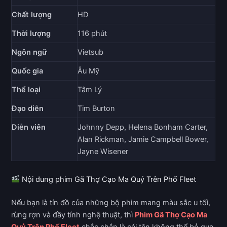
Chất lượng
HD
Thời lượng
116 phút
Ngôn ngữ
Vietsub
Quốc gia
Âu Mỹ
Thể loại
Tâm Lý
Đạo diễn
Tim Burton
Diễn viên
Johnny Depp, Helena Bonham Carter,
Alan Rickman, Jamie Campbell Bower,
Jayne Wisener
Nội dung phim Gã Thợ Cạo Ma Quỷ Trên Phố Fleet
Nếu bạn là tín đồ của những bộ phim mang màu sắc u tối,
rùng rợn và đầy tính nghệ thuật, thì
Phim Gã Thợ Cạo Ma
Quỷ Trên Phố Fleet
chắc chắn là cái tên không thể bỏ qua.