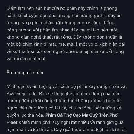
Điểm làm nên sức hút của bộ phim này chính là phong
cách kể chuyện độc đáo, mang hơi hướng gothic đầy ấn
tượng. Nhịp phim chậm rãi nhưng cực kỳ căng thẳng,
cộng hưởng với phần âm nhạc đầy ma mị tạo nên một
không gian nghệ thuật rất riêng. Đây không đơn thuần là
một bộ phim kinh dị máu me, mà là một vở bi kịch hiện đại
về sự tha hóa của con người dưới sức ép của sự bất công
và nỗi đau mất mát.
Ấn tượng cá nhân
Mình cực kỳ ấn tượng với cách bộ phim xây dựng nhân vật
Sweeney Todd. Bạn sẽ thấy ghê sợ hành động của hắn,
nhưng đồng thời cũng không thể không xót xa cho một
người đàn ông từng có tất cả, bị tước đoạt bởi những kẻ
quyền lực tha hóa.
Phim Gã Thợ Cạo Ma Quỷ Trên Phố
Fleet
khiến mình phải suy nghĩ rất nhiều về ranh giới giữa
nạn nhân và kẻ thủ ác. Đây quả thực là một kiệt tác kinh dị