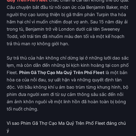
Câu chuyện bắt đầu từ nỗi oan ức của Benjamin Baker, một
người thợ cạo lương thiện bị gã thẩm phán Turpin tha hóa
hãm hại chỉ vì muốn chiếm đoạt vợ anh. Sau 15 năm đày ải
trong tù, Benjamin trở về London dưới cái tên Sweeney
Todd, với trái tim đã nhuốm màu đen tối và một kế hoạch
trả thù man rợ không giới hạn.
Sự trả thù của hắn không chỉ dừng lại ở những lưỡi dao sắc
lẹm, mà còn dẫn đến những bi kịch kinh hoàng tại con phố
Fleet.
Phim Gã Thợ Cạo Ma Quỷ Trên Phố Fleet
là một bản
hòa ca của nỗi đau, sự uất hận và những quyết định tàn
độc. Với bầu không khí u ám bao trùm từng khung hình, bộ
phim đưa người xem đi từ sự cảm thông sâu sắc đến nỗi
ám ảnh khôn nguôi về một linh hồn đã hoàn toàn bị bóng
tối nuốt chửng.
Vì sao Phim Gã Thợ Cạo Ma Quỷ Trên Phố Fleet đáng chú
ý