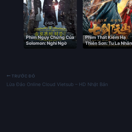
Phim Ngụy Chứng Của
Phim Thất Kiếm Hạ
Solomon: Nghi Ngờ
Thiên Sơn: Tu La Nhãn
TRƯỚC ĐÓ
Lừa Đảo Online Cloud Vietsub – HD Nhật Bản