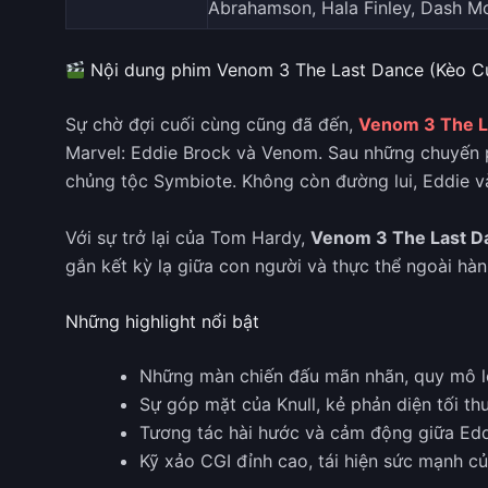
Abrahamson, Hala Finley, Dash Mc
Nội dung phim Venom 3 The Last Dance (Kèo C
Sự chờ đợi cuối cùng cũng đã đến,
Venom 3 The L
Marvel: Eddie Brock và Venom. Sau những chuyến phi
chủng tộc Symbiote. Không còn đường lui, Eddie v
Với sự trở lại của Tom Hardy,
Venom 3 The Last D
gắn kết kỳ lạ giữa con người và thực thể ngoài hàn
Những highlight nổi bật
Những màn chiến đấu mãn nhãn, quy mô l
Sự góp mặt của Knull, kẻ phản diện tối t
Tương tác hài hước và cảm động giữa Edd
Kỹ xảo CGI đỉnh cao, tái hiện sức mạnh c