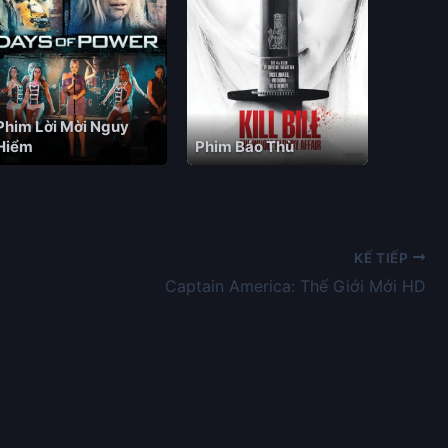
Phim Lời Mời Nguy
Hiểm
Phim Báo Thù
KẾ TIẾP
Captain America: Thế Giới Mới HD