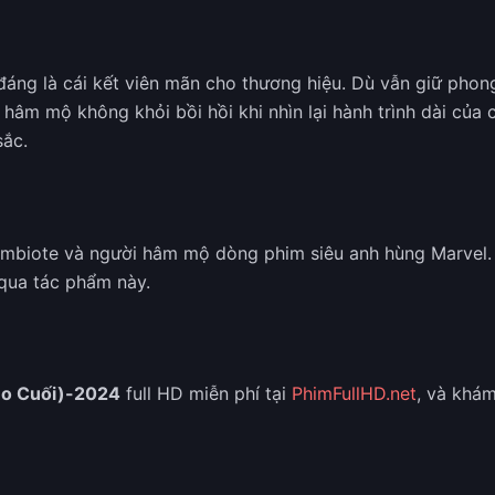
áng là cái kết viên mãn cho thương hiệu. Dù vẫn giữ phon
âm mộ không khỏi bồi hồi khi nhìn lại hành trình dài của 
sắc.
ymbiote và người hâm mộ dòng phim siêu anh hùng Marvel.
qua tác phẩm này.
èo Cuối)-2024
full HD miễn phí tại
PhimFullHD.net
, và khá