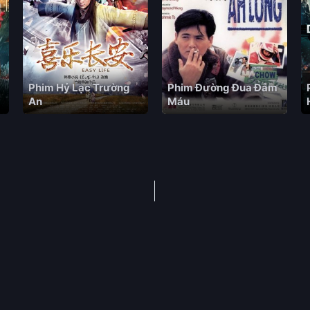
Phim Hỷ Lạc Trường
Phim Đường Đua Đẫm
An
Máu