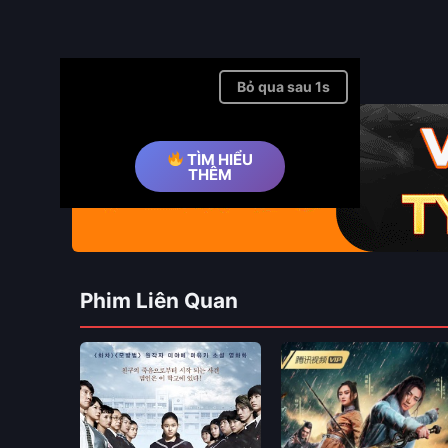
Bỏ qua quảng cáo ➤
TÌM HIỂU
THÊM
Phim Liên Quan