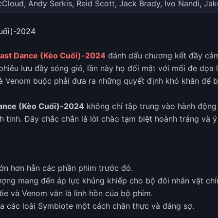
Cloud, Andy Serkis, Reid Scott, Jack Brady, Ivo Nandi, Jak
uối)-2024
ast Dance (Kèo Cuối)-2024
đánh dấu chương kết đầy cảm 
êu lưu đầy sóng gió, lần này họ đối mặt với mối đe dọa lớ
à Venom buộc phải đưa ra những quyết định khó khăn để bả
ance (Kèo Cuối)-2024
không chỉ tập trung vào hành động
h tinh. Đây chắc chắn là lời chào tạm biệt hoành tráng và 
ớn hơn hẳn các phần phim trước đó.
hượng mang đến áp lực khủng khiếp cho bộ đôi nhân vật chí
ie và Venom vẫn là linh hồn của bộ phim.
ủa các loài Symbiote một cách chân thực và đáng sợ.