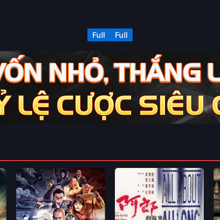
Full
Full