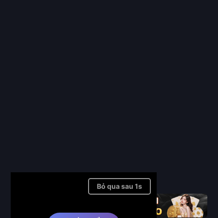
Full
Bỏ qua quảng cáo ➤