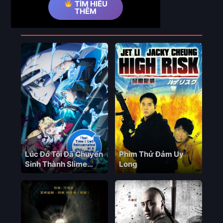
TÌM HIỂU
THÊM
Phim Liên Quan
Lúc Đó Tôi Đã Chuyển
Phim Thử Đảm Uy
Sinh Thành Slime
Long
(Phần 4)