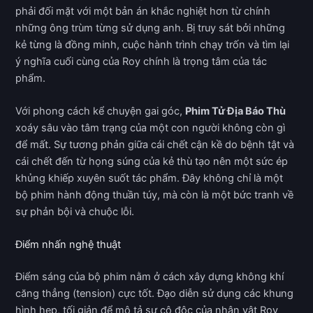
phải đối mặt với một bản án khắc nghiệt hơn từ chính
những ông trùm từng sử dụng anh. Bị truy sát bởi những
kẻ từng là đồng minh, cuộc hành trình chạy trốn và tìm lại
ý nghĩa cuối cùng của Roy chính là trọng tâm của tác
phẩm.
Với phong cách kể chuyện gai góc,
Phim Tử Địa Báo Thù
xoáy sâu vào tâm trạng của một con người không còn gì
để mất. Sự tương phản giữa cái chết cận kề do bệnh tật và
cái chết đến từ họng súng của kẻ thù tạo nên một sức ép
khủng khiếp xuyên suốt tác phẩm. Đây không chỉ là một
bộ phim hành động thuần túy, mà còn là một bức tranh về
sự phản bội và chuộc lỗi.
Điểm nhấn nghệ thuật
Điểm sáng của bộ phim nằm ở cách xây dựng không khí
căng thẳng (tension) cực tốt. Đạo diễn sử dụng các khung
hình hẹp, tối giản để mô tả sự cô độc của nhân vật Roy