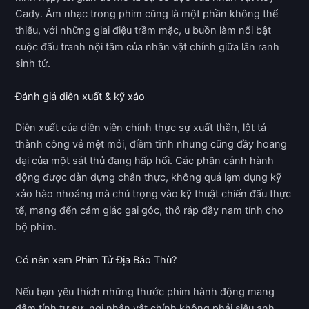
Cady. Âm nhạc trong phim cũng là một phần không thể
thiếu, với những giai điệu trầm mặc, u buồn làm nổi bật
cuộc đấu tranh nội tâm của nhân vật chính giữa lằn ranh
sinh tử.
Đánh giá diễn xuất & kỹ xảo
Diễn xuất của diễn viên chính thực sự xuất thần, lột tả
thành công vẻ mệt mỏi, điềm tĩnh nhưng cũng đầy hoang
dại của một sát thủ đang hấp hối. Các phân cảnh hành
động được dàn dựng chân thực, không quá lạm dụng kỹ
xảo hào nhoáng mà chú trọng vào kỹ thuật chiến đấu thực
tế, mang đến cảm giác gai góc, thô ráp đầy nam tính cho
bộ phim.
Có nên xem Phim Tử Địa Báo Thù?
Nếu bạn yêu thích những thước phim hành động mang
đậm tính tự sự, nơi nhân vật chính không phải siêu anh