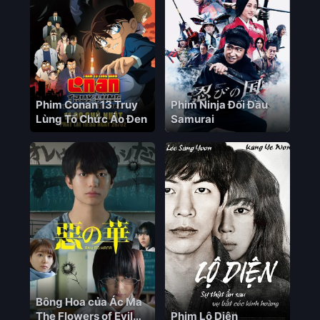
Phim Conan 13 Truy
Phim Ninja Đối Đầu
Lùng Tổ Chức Áo Đen
Samurai
Bông Hoa của Ác Ma
The Flowers of Evil
Phim Lộ Diện