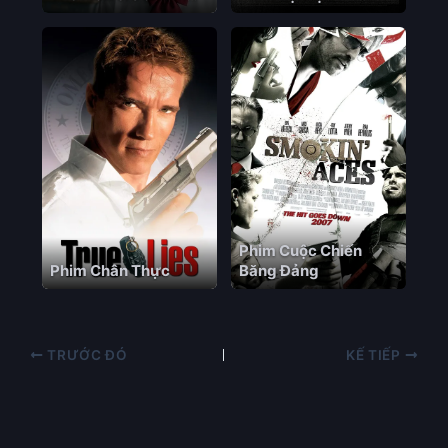
Vietsub – HD Nhật
Bản
Phim Cuộc Chiến
Phim Chân Thực
Băng Đảng
TRƯỚC ĐÓ
KẾ TIẾP