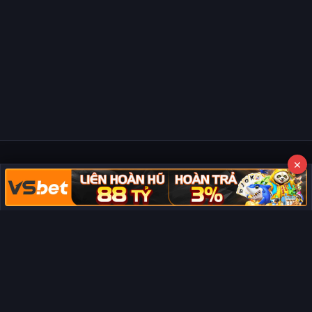
×
Copyright © 2026 Phim Full HD
Miễn trừ trách nhiệm:
Chúng tôi từ chối mọi trách nhiệm liên quan
đến nội dung hiển thị/tồn tại trên trang. Tất cả video và dữ liệu tại
đây đều được tổng hợp từ các nguồn phổ biến trên Internet, và
không thuộc quyền sở hữu hay kiểm soát của chúng tôi. Chúng tôi
không cung cấp dịch vụ phát trực tuyến chính thức. Nếu bạn cho
rằng quyền lợi của mình bị ảnh hưởng, vui lòng
liên hệ ngay cho