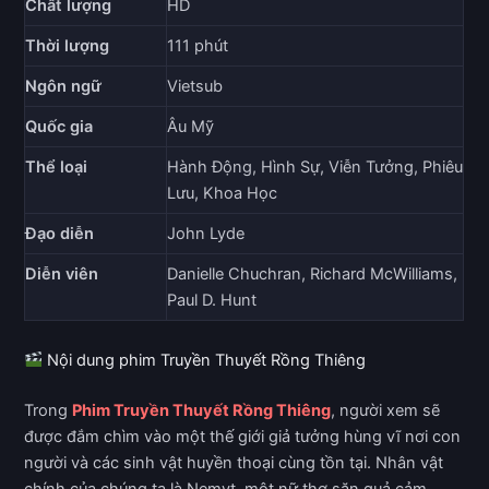
Chất lượng
HD
Thời lượng
111 phút
Ngôn ngữ
Vietsub
Quốc gia
Âu Mỹ
Thể loại
Hành Động, Hình Sự, Viễn Tưởng, Phiêu
Lưu, Khoa Học
Đạo diễn
John Lyde
Diễn viên
Danielle Chuchran, Richard McWilliams,
Paul D. Hunt
Nội dung phim Truyền Thuyết Rồng Thiêng
Trong
Phim Truyền Thuyết Rồng Thiêng
, người xem sẽ
được đắm chìm vào một thế giới giả tưởng hùng vĩ nơi con
người và các sinh vật huyền thoại cùng tồn tại. Nhân vật
chính của chúng ta là Nemyt, một nữ thợ săn quả cảm.