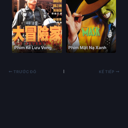
Phim Kẻ Lưu Vong
Phim Mặt Nạ Xanh
TRƯỚC ĐÓ
KẾ TIẾP