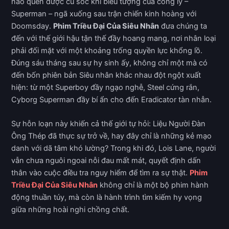
nào quên được cú sốc khi biểu tượng của công lý –
Superman – ngã xuống sau trận chiến kinh hoàng với
Doomsday.
Phim Triều Đại Của Siêu Nhân
đưa chúng ta
đến với thế giới hậu tận thế đầy hoang mang, nơi nhân loại
phải đối mặt với một khoảng trống quyền lực khổng lồ.
Đúng sáu tháng sau sự hy sinh ấy, không chỉ một mà có
đến bốn phiên bản Siêu nhân khác nhau đột ngột xuất
hiện: từ một Superboy đầy ngạo nghễ, Steel cứng rắn,
Cyborg Superman đầy bí ẩn cho đến Eradicator tàn nhẫn.
Sự hỗn loạn này khiến cả thế giới tự hỏi: Liệu Người Đàn
Ông Thép đã thực sự trở về, hay đây chỉ là những kẻ mạo
danh với dã tâm khó lường? Trong khi đó, Lois Lane, người
vẫn chưa nguôi ngoai nỗi đau mất mát, quyết định dấn
thân vào cuộc điều tra nguy hiểm để tìm ra sự thật.
Phim
Triều Đại Của Siêu Nhân
không chỉ là một bộ phim hành
động thuần túy, mà còn là hành trình tìm kiếm hy vọng
giữa những hoài nghi chồng chất.