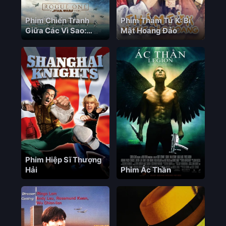
Phim Chiến Tranh
Phim Thám Tử K: Bí
Giữa Các Vì Sao:
Mật Hoang Đảo
Ngoại Truyện
Phim Hiệp Sĩ Thượng
Hải
Phim Ác Thần