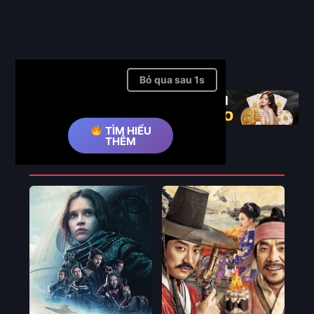
Full
Bỏ qua quảng cáo ➤
TÌM HIỂU
THÊM
Phim Liên Quan