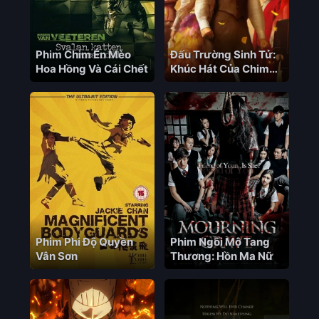
Phim Chim Én Mèo
Đấu Trường Sinh Tử:
Hoa Hồng Và Cái Chết
Khúc Hát Của Chim
Ca Và Rắn Độc
Phim Phi Độ Quyền
Phim Ngôi Mộ Tang
Vân Sơn
Thương: Hồn Ma Nữ