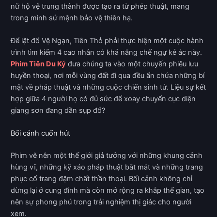
nữ hộ vệ trung thành được tạo ra từ phép thuật, mang
trong mình sứ mệnh bảo vệ thiên hạ.
Để lật đổ Vệ Ngạn, Tiên Thỏ phải thực hiện một cuộc hành
trình tìm kiếm 4 cao nhân có khả năng chế ngự kẻ ác này.
Phim Tiên Du Ký
đưa chúng ta vào một chuyến phiêu lưu
huyền thoại, nơi mỗi vùng đất đi qua đều ẩn chứa những bí
mật về pháp thuật và những cuộc chiến sinh tử. Liệu sự kết
hợp giữa 4 người họ có đủ sức để xoay chuyển cục diện
giang sơn đang dần sụp đổ?
Bối cảnh cuốn hút
Phim vẽ nên một thế giới giả tưởng với những khung cảnh
hùng vĩ, những kỹ xảo pháp thuật bắt mắt và những trang
phục cổ trang đậm chất thần thoại. Bối cảnh không chỉ
dừng lại ở cung đình mà còn mở rộng ra khắp thế gian, tạo
nên sự phong phú trong trải nghiệm thị giác cho người
xem.