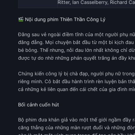
Ritter, Ian Casselberry, Richard 
Nội dung phim Thiên Thần Công Lý
Đằng sau vẻ ngoài điềm tĩnh của một người phụ nữ 
đằng đẵng. Mọi chuyện bắt đầu từ một bi kịch đau
bé bỏng. Thế nhưng, nỗi đau lớn nhất không chỉ dừn
được tự do nhờ những phán quyết trắng án đầy khu
Chứng kiến công lý bị chà đạp, người phụ nữ tron
riêng mình. Cô bắt đầu hành trình rèn luyện bản th
cả những kẻ liên quan đến cái chết của gia đình m
Bối cảnh cuốn hút
Bộ phim đưa khán giả vào một thế giới ngầm đầy r
căng thẳng của những màn rượt đuổi và những đòn 