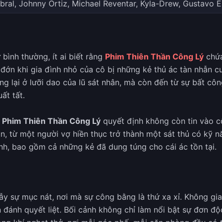
Cabral, Johnny Ortiz, Michael Reventar, Kyla-Drew, Gustavo E
bình thường, ít ai biết rằng
Phim Thiên Thần Công Lý
chứa
 đớn khi gia đình nhỏ của cô bị những kẻ thủ ác tàn nhẫn 
g lại ở lưỡi dao của lũ sát nhân, mà còn đến từ sự bất côn
ất tất.
g
Phim Thiên Thần Công Lý
quyết định không còn tin vào cô
ân, từ một người vợ hiền thục trở thành một sát thủ có kỹ 
ình, bao gồm cả những kẻ đã dung túng cho cái ác tồn tại.
ẫy sự mục nát, nơi mà sự công bằng là thứ xa xỉ. Không gi
đánh quyết liệt. Bối cảnh không chỉ làm nổi bật sự đơn độ