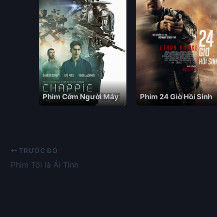
Phim Cớm Người Máy
Phim 24 Giờ Hồi Sinh
TRƯỚC ĐÓ
Phim Tôi là Ái Tình