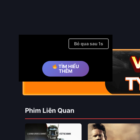
Bỏ qua quảng cáo ➤
TÌM HIỂU
THÊM
Phim Liên Quan