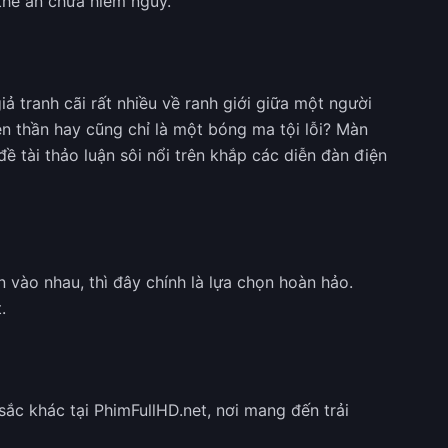
thể ẩn chứa hiểm nguy.
ả tranh cãi rất nhiều về ranh giới giữa một người
ên thần hay cũng chỉ là một bóng ma tội lỗi? Màn
đề tài thảo luận sôi nổi trên khắp các diễn đàn điện
 vào nhau, thì đây chính là lựa chọn hoàn hảo.
.
ắc khác tại PhimFullHD.net, nơi mang đến trải