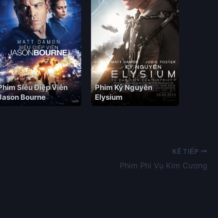
Phim Siêu Điệp Viên
Phim Kỷ Nguyên
Jason Bourne
Elysium
KẾ TIẾP
Phim Phi Vụ Kim Cương