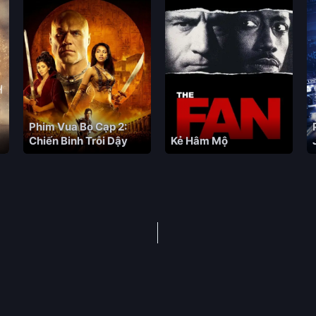
Phim Vua Bọ Cạp 2:
Chiến Binh Trỗi Dậy
Kẻ Hâm Mộ