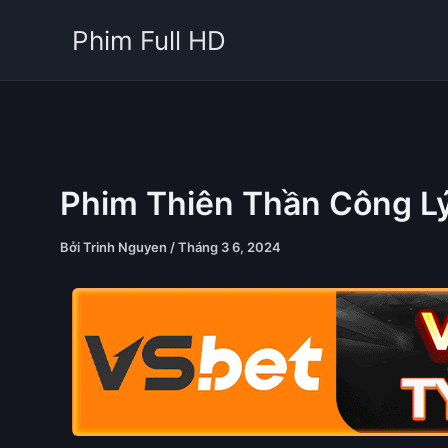
Nhảy
Phim Full HD
tới
nội
dung
Phim Thiên Thần Công L
Bởi
Trinh Nguyen
/
Tháng 3 6, 2024