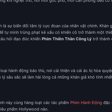
ông khí nghẹt thở, nơi mỗi góc phố, mỗi căn phòng đều có 
là sự biến đổi tâm lý cực đoan của nhân vật chính. Khán gi
để tự mình trừng phạt kẻ xấu có khiến cô trở thành một thi
câu hỏi đạo đức khiến
Phim Thiên Thần Công Lý
trở thành 
ại hành động báo thù, nơi cái thiện và cái ác bị hòa quyện
ý sâu sắc sẽ làm hài lòng cả những khán giả khó tính nhất
ính này cùng hàng loạt các tác phẩm
Phim Hành Động
đặc s
siêu phẩm Hollywood nào.