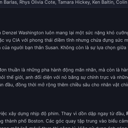
 Barlas, Rhys Olivia Cote, Tamara Hickey, Ken Baltin, Colin
ên Denzel Washington luôn mang lại một sức nặng khó cưỡ
đặc vụ CIA với phong thái điềm tĩnh nhưng chứa đựng sức 
n của người bạn thân Susan. Không còn là sự lựa chọn giữa th
ơn thuần là những pha hành động mãn nhãn, mà còn là hàn
i thế giới, anh đối diện với nó bằng sự chính trực và nhữ
n đầu, đồng thời mở rộng thêm chiều sâu cho nhân vật chí
việc xây dựng nhịp độ phim. Thay vì dồn dập ngay từ đầu,
òng thành phố Boston. Các góc quay tập trung vào biểu cả