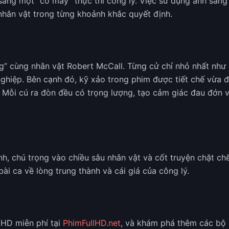
 sang một “cỗ máy” thực thi công lý. Việc sử dụng ánh sáng
nhân vật trong từng khoảnh khắc quyết định.
g” cùng nhân vật Robert McCall. Từng cử chỉ nhỏ nhất nh
 nghiệp. Bên cạnh đó, kỹ xảo trong phim được tiết chế vừa
. Mỗi cú ra đòn đều có trọng lượng, tạo cảm giác đau đớn v
nh, chú trọng vào chiều sâu nhân vật và cốt truyện chặt ch
i ca về lòng trung thành và cái giá của công lý.
 HD miễn phí tại
PhimFullHD.net
, và khám phá thêm các bộ