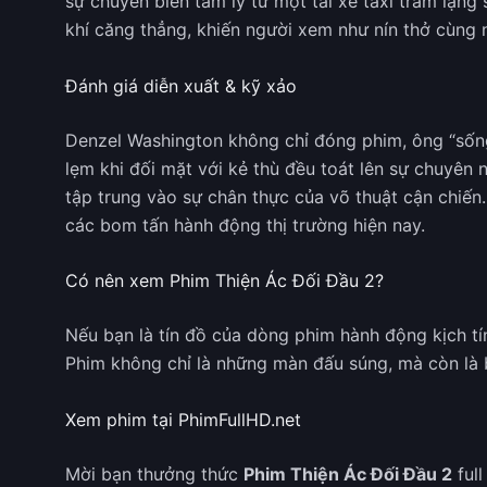
sự chuyển biến tâm lý từ một tài xế taxi trầm lặng
khí căng thẳng, khiến người xem như nín thở cùng 
Đánh giá diễn xuất & kỹ xảo
Denzel Washington không chỉ đóng phim, ông “sốn
lẹm khi đối mặt với kẻ thù đều toát lên sự chuyên
tập trung vào sự chân thực của võ thuật cận chiến
các bom tấn hành động thị trường hiện nay.
Có nên xem Phim Thiện Ác Đối Đầu 2?
Nếu bạn là tín đồ của dòng phim hành động kịch tí
Phim không chỉ là những màn đấu súng, mà còn là bà
Xem phim tại PhimFullHD.net
Mời bạn thưởng thức
Phim Thiện Ác Đối Đầu 2
full