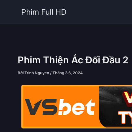
Nhảy
Phim Full HD
tới
nội
dung
Phim Thiện Ác Đối Đầu 2
Bởi
Trinh Nguyen
/
Tháng 3 6, 2024