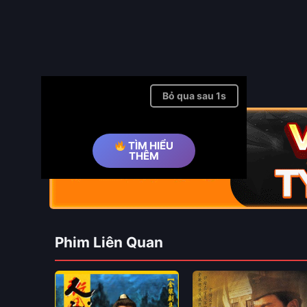
Bỏ qua quảng cáo ➤
TÌM HIỂU
THÊM
Phim Liên Quan