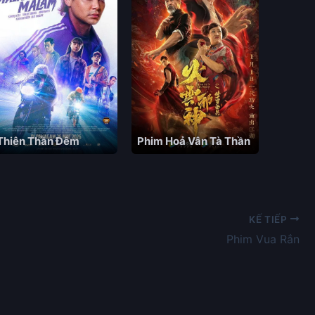
Thiên Thần Đêm
Phim Hoả Vân Tà Thần
KẾ TIẾP
Phim Vua Rắn