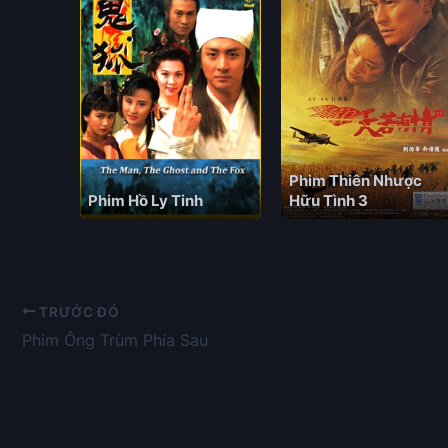
Phim Thiên Nhược
Phim Hồ Ly Tinh
Hữu Tình 3
TRƯỚC ĐÓ
Phim Ông Trùm Phía Sau