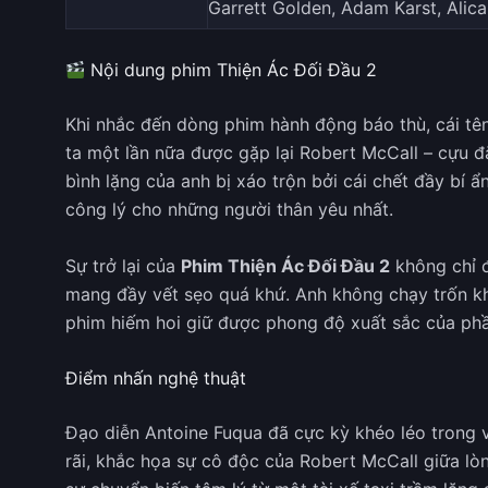
Garrett Golden, Adam Karst, Alican
Nội dung phim Thiện Ác Đối Đầu 2
Khi nhắc đến dòng phim hành động báo thù, cái t
ta một lần nữa được gặp lại Robert McCall – cựu 
bình lặng của anh bị xáo trộn bởi cái chết đầy bí ẩ
công lý cho những người thân yêu nhất.
Sự trở lại của
Phim Thiện Ác Đối Đầu 2
không chỉ đ
mang đầy vết sẹo quá khứ. Anh không chạy trốn khỏ
phim hiếm hoi giữ được phong độ xuất sắc của phầ
Điểm nhấn nghệ thuật
Đạo diễn Antoine Fuqua đã cực kỳ khéo léo trong 
rãi, khắc họa sự cô độc của Robert McCall giữa l