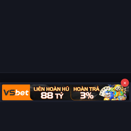
×
Copyright © 2026 Phim Full HD
Miễn trừ trách nhiệm:
Chúng tôi từ chối mọi trách nhiệm liên quan
đến nội dung hiển thị/tồn tại trên trang. Tất cả video và dữ liệu tại
đây đều được tổng hợp từ các nguồn phổ biến trên Internet, và
không thuộc quyền sở hữu hay kiểm soát của chúng tôi. Chúng tôi