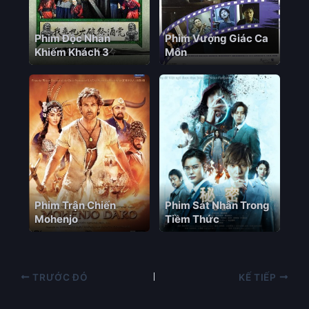
Phim Độc Nhãn
Phim Vượng Giác Ca
Khiếm Khách 3
Môn
Phim Trận Chiến
Phim Sát Nhân Trong
Mohenjo
Tiềm Thức
TRƯỚC ĐÓ
KẾ TIẾP