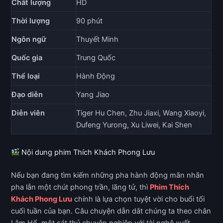
Chất lượng
HD
Thời lượng
90 phút
Ngôn ngữ
Thuyết Minh
Quốc gia
Trung Quốc
Thể loại
Hành Động
Đạo diễn
Yang Jiao
Diễn viên
Tiger Hu Chen, Zhu Jiaxi, Wang Xiaoyi,
Dufeng Yurong, Xu Liwei, Kai Shen
Nội dung phim Thích Khách Phong Lưu
Nếu bạn đang tìm kiếm những pha hành động mãn nhãn
pha lẫn một chút phong trần, lãng tử, thì
Phim Thích
Khách Phong Lưu
chính là lựa chọn tuyệt vời cho buổi tối
cuối tuần của bạn. Câu chuyện dẫn dắt chúng ta theo chân
Lâm Hổ, một sát thủ chuyên nghiệp với tài nghệ xuất