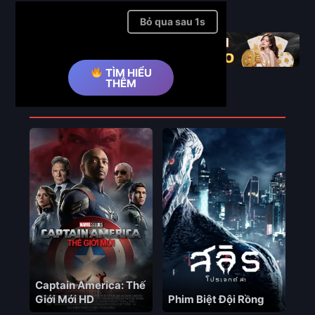
Full
Bỏ qua quảng cáo ➤
TÌM HIỂU
THÊM
Phim Liên Quan
Captain America: Thế
Giới Mới HD
Phim Biệt Đội Rồng