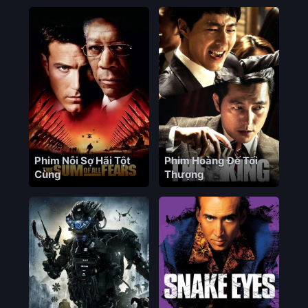
Phim Nỗi Sợ Hãi Tột
Phim Hoàng Đế Tối
Cùng
Thượng