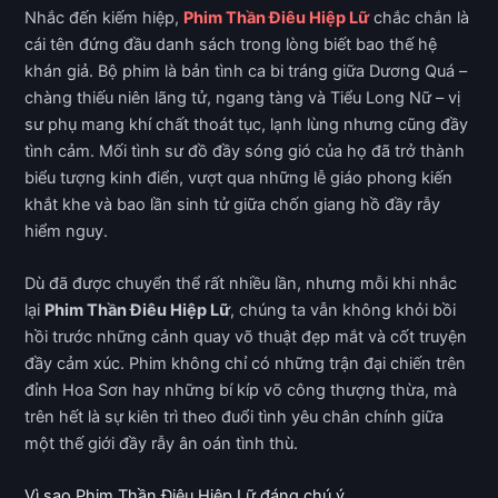
Nhắc đến kiếm hiệp,
Phim Thần Điêu Hiệp Lữ
chắc chắn là
cái tên đứng đầu danh sách trong lòng biết bao thế hệ
khán giả. Bộ phim là bản tình ca bi tráng giữa Dương Quá –
chàng thiếu niên lãng tử, ngang tàng và Tiểu Long Nữ – vị
sư phụ mang khí chất thoát tục, lạnh lùng nhưng cũng đầy
tình cảm. Mối tình sư đồ đầy sóng gió của họ đã trở thành
biểu tượng kinh điển, vượt qua những lễ giáo phong kiến
khắt khe và bao lần sinh tử giữa chốn giang hồ đầy rẫy
hiểm nguy.
Dù đã được chuyển thể rất nhiều lần, nhưng mỗi khi nhắc
lại
Phim Thần Điêu Hiệp Lữ
, chúng ta vẫn không khỏi bồi
hồi trước những cảnh quay võ thuật đẹp mắt và cốt truyện
đầy cảm xúc. Phim không chỉ có những trận đại chiến trên
đỉnh Hoa Sơn hay những bí kíp võ công thượng thừa, mà
trên hết là sự kiên trì theo đuổi tình yêu chân chính giữa
một thế giới đầy rẫy ân oán tình thù.
Vì sao Phim Thần Điêu Hiệp Lữ đáng chú ý