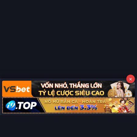
×
Copyright © 2026 Phim Full HD
Miễn trừ trách nhiệm:
Chúng tôi từ chối mọi trách nhiệm liên quan
×
đến nội dung hiển thị/tồn tại trên trang. Tất cả video và dữ liệu tại
đây đều được tổng hợp từ các nguồn phổ biến trên Internet, và