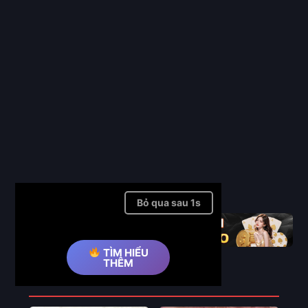
Full
Bỏ qua quảng cáo ➤
TÌM HIỂU
THÊM
Phim Liên Quan