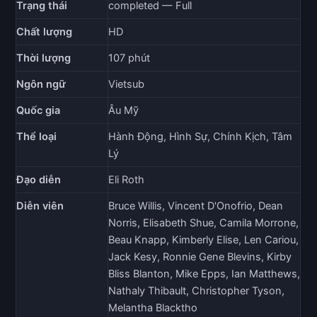
Trạng thái
completed — Full
Chất lượng
HD
Thời lượng
107 phút
Ngôn ngữ
Vietsub
Quốc gia
Âu Mỹ
Thể loại
Hành Động, Hình Sự, Chính Kịch, Tâm
Lý
Đạo diễn
Eli Roth
Diễn viên
Bruce Willis, Vincent D'Onofrio, Dean
Norris, Elisabeth Shue, Camila Morrone,
Beau Knapp, Kimberly Elise, Len Cariou,
Jack Kesy, Ronnie Gene Blevins, Kirby
Bliss Blanton, Mike Epps, Ian Matthews,
Nathaly Thibault, Christopher Tyson,
Melantha Blacktho