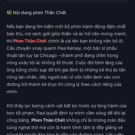
Nội dung phim Thần Chết
Nếu bạn đang tìm kiếm một bộ phim hành động đậm chất
báo thù, nơi ranh giới giữa thiện và ác trở nên mong manh,
thì
Phim Thần Chết
chính là cái tên bạn không nên bỏ lỡ.
Câu chuyện xoay quanh Paul Kersey, một bác sĩ phẫu
thuật tận tụy tại Chicago – thành phố đang chìm trong
vòng xoáy tội ác không lối thoát. Cuộc đời bình lặng của
ông bỗng chốc sụp đổ khi gia đình bị những kẻ thủ ác tấn
công tàn nhẫn, đẩy người bác sĩ vốn hiền lành vào con
đường trở thành kẻ thực thi công lý theo cách riêng của
mình.
Khi thấy lực lượng cảnh sát bất lực trước sự lộng hành của
bọn tội phạm, Paul quyết định tự mình cầm súng để đòi lại
công bằng.
Phim Thần Chết
không chỉ là những màn đấu
súng nghẹt thở mà còn là hành trình tâm lý đầy giằng xé
của một người đàn ông bị dồn vào đường cùng. Liệu việc