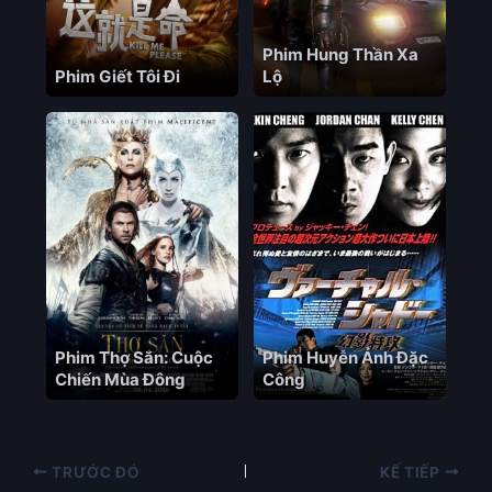
Phim Hung Thần Xa
Phim Giết Tôi Đi
Lộ
Phim Thợ Săn: Cuộc
Phim Huyễn Ảnh Đặc
Chiến Mùa Đông
Công
TRƯỚC ĐÓ
KẾ TIẾP