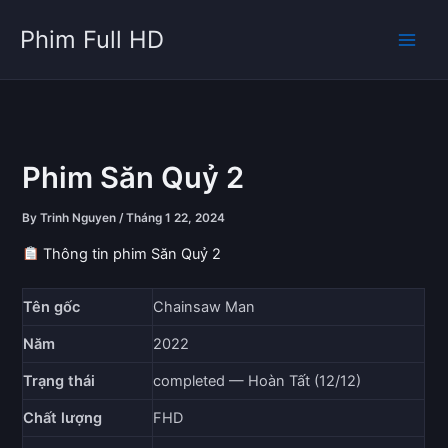
Skip
Phim Full HD
to
content
Phim Săn Quỷ 2
By
Trinh Nguyen
/
Tháng 1 22, 2024
Thông tin phim Săn Quỷ 2
Tên gốc
Chainsaw Man
Năm
2022
Trạng thái
completed — Hoàn Tất (12/12)
Chất lượng
FHD