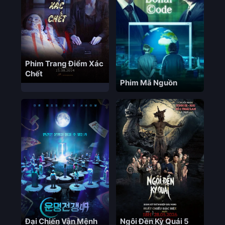
Phim Trang Điểm Xác
Chết
Phim Mã Nguồn
Đại Chiến Vận Mệnh
Ngôi Đền Kỳ Quái 5