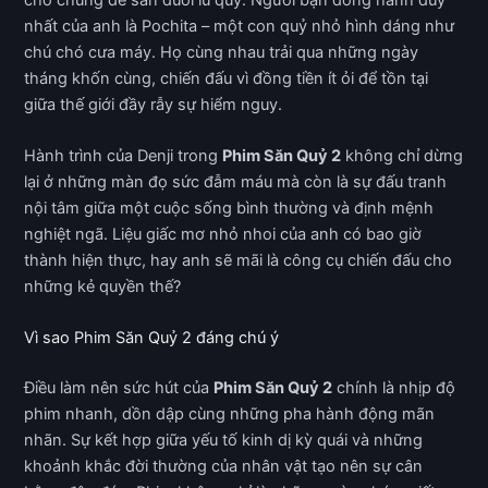
nhất của anh là Pochita – một con quỷ nhỏ hình dáng như
chú chó cưa máy. Họ cùng nhau trải qua những ngày
tháng khốn cùng, chiến đấu vì đồng tiền ít ỏi để tồn tại
giữa thế giới đầy rẫy sự hiểm nguy.
Hành trình của Denji trong
Phim Săn Quỷ 2
không chỉ dừng
lại ở những màn đọ sức đẫm máu mà còn là sự đấu tranh
nội tâm giữa một cuộc sống bình thường và định mệnh
nghiệt ngã. Liệu giấc mơ nhỏ nhoi của anh có bao giờ
thành hiện thực, hay anh sẽ mãi là công cụ chiến đấu cho
những kẻ quyền thế?
Vì sao Phim Săn Quỷ 2 đáng chú ý
Điều làm nên sức hút của
Phim Săn Quỷ 2
chính là nhịp độ
phim nhanh, dồn dập cùng những pha hành động mãn
nhãn. Sự kết hợp giữa yếu tố kinh dị kỳ quái và những
khoảnh khắc đời thường của nhân vật tạo nên sự cân