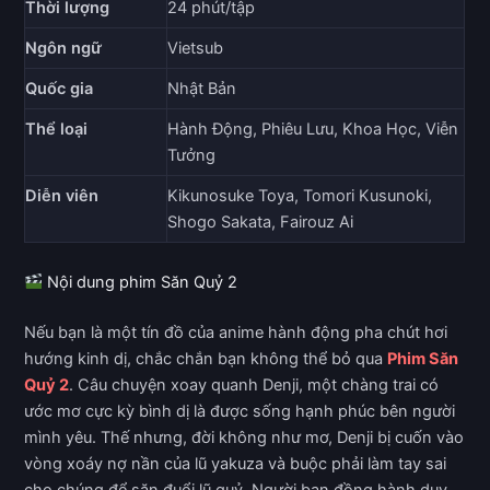
Thời lượng
24 phút/tập
Ngôn ngữ
Vietsub
Quốc gia
Nhật Bản
Thể loại
Hành Động, Phiêu Lưu, Khoa Học, Viễn
Tưởng
Diễn viên
Kikunosuke Toya, Tomori Kusunoki,
Shogo Sakata, Fairouz Ai
Nội dung phim Săn Quỷ 2
Nếu bạn là một tín đồ của anime hành động pha chút hơi
hướng kinh dị, chắc chắn bạn không thể bỏ qua
Phim Săn
Quỷ 2
. Câu chuyện xoay quanh Denji, một chàng trai có
ước mơ cực kỳ bình dị là được sống hạnh phúc bên người
mình yêu. Thế nhưng, đời không như mơ, Denji bị cuốn vào
vòng xoáy nợ nần của lũ yakuza và buộc phải làm tay sai
cho chúng để săn đuổi lũ quỷ. Người bạn đồng hành duy