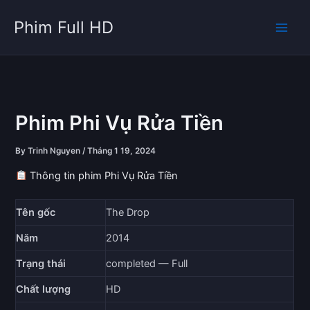
Skip
Phim Full HD
to
content
Phim Phi Vụ Rửa Tiền
By
Trinh Nguyen
/
Tháng 1 19, 2024
Thông tin phim Phi Vụ Rửa Tiền
Tên gốc
The Drop
Năm
2014
Trạng thái
completed — Full
Chất lượng
HD