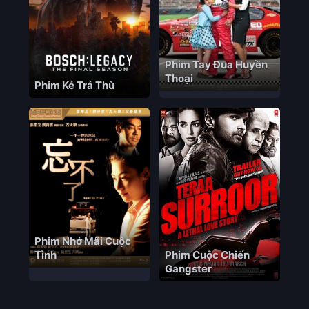
Phim Tay Đua Huyền
Thoại
Phim Kẻ Trả Thù
Phim Nhớ Mãi Cuộc
Tình
Phim Cuộc Chiến
Gangster