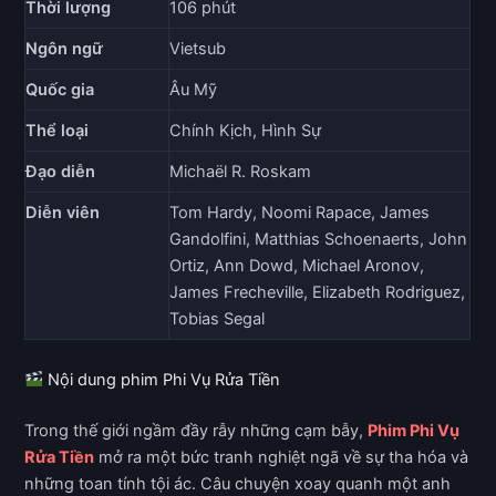
Thời lượng
106 phút
Ngôn ngữ
Vietsub
Quốc gia
Âu Mỹ
Thể loại
Chính Kịch, Hình Sự
Đạo diễn
Michaël R. Roskam
Diễn viên
Tom Hardy, Noomi Rapace, James
Gandolfini, Matthias Schoenaerts, John
Ortiz, Ann Dowd, Michael Aronov,
James Frecheville, Elizabeth Rodriguez,
Tobias Segal
Nội dung phim Phi Vụ Rửa Tiền
Trong thế giới ngầm đầy rẫy những cạm bẫy,
Phim Phi Vụ
Rửa Tiền
mở ra một bức tranh nghiệt ngã về sự tha hóa và
những toan tính tội ác. Câu chuyện xoay quanh một anh