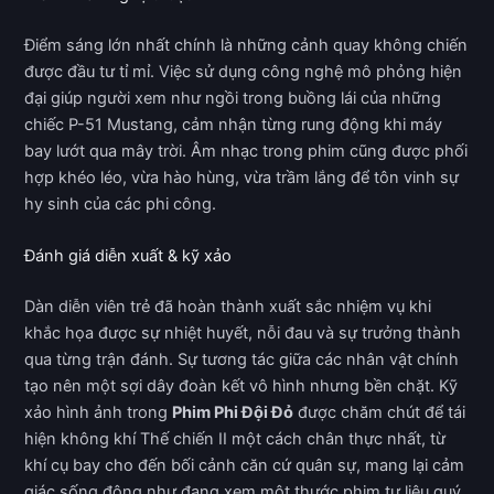
Điểm sáng lớn nhất chính là những cảnh quay không chiến
được đầu tư tỉ mỉ. Việc sử dụng công nghệ mô phỏng hiện
đại giúp người xem như ngồi trong buồng lái của những
chiếc P-51 Mustang, cảm nhận từng rung động khi máy
bay lướt qua mây trời. Âm nhạc trong phim cũng được phối
hợp khéo léo, vừa hào hùng, vừa trầm lắng để tôn vinh sự
hy sinh của các phi công.
Đánh giá diễn xuất & kỹ xảo
Dàn diễn viên trẻ đã hoàn thành xuất sắc nhiệm vụ khi
khắc họa được sự nhiệt huyết, nỗi đau và sự trưởng thành
qua từng trận đánh. Sự tương tác giữa các nhân vật chính
tạo nên một sợi dây đoàn kết vô hình nhưng bền chặt. Kỹ
xảo hình ảnh trong
Phim Phi Đội Đỏ
được chăm chút để tái
hiện không khí Thế chiến II một cách chân thực nhất, từ
khí cụ bay cho đến bối cảnh căn cứ quân sự, mang lại cảm
giác sống động như đang xem một thước phim tư liệu quý