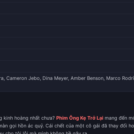
ra, Cameron Jebo, Dina Meyer, Amber Benson, Marco Rodrígue
g kinh hoàng nhất chưa?
Phim Ông Kẹ Trở Lại
mang đến một
màn gọi hồn ác quỷ. Cái chết của một cô gái đã thay đổi h
hay cho tội lỗi mà mình không hề gây ra.