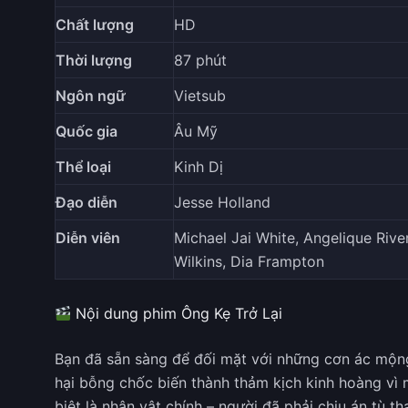
Chất lượng
HD
Thời lượng
87 phút
Ngôn ngữ
Vietsub
Quốc gia
Âu Mỹ
Thể loại
Kinh Dị
Đạo diễn
Jesse Holland
Diễn viên
Michael Jai White, Angelique Rive
Wilkins, Dia Frampton
Nội dung phim Ông Kẹ Trở Lại
Bạn đã sẵn sàng để đối mặt với những cơn ác mộn
hại bỗng chốc biến thành thảm kịch kinh hoàng vì 
biệt là nhân vật chính – người đã phải chịu án tù t