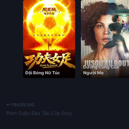
Đường Cùng Của
Đội Bóng Nữ Túc
Người Mẹ
TRƯỚC ĐÓ
Phim Cuộc Đào Tẩu Của Ozzy