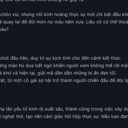
hôn vùi, nhưng nỗi kinh hoàng thực sự mới chỉ bắt đầu kh
đã quay lại để đòi món nợ máu năm xưa. Liệu cô có thể thoá
máu?
út đầu tiên, duy trì sự kịch tính cho đến cảnh kết thúc.
ững màn hù dọa bất ngờ khiến người xem không thể rời mắt
 khứ và hiện tại, giải mã dần dần những bí ẩn đen tối.
ệt, từ một cô gái sợ hãi trở thành người chiến đấu để đòi lạ
 lẫn yếu tố kinh dị xuất sắc, thành công trong việc xây d
i nghẹt thở, tạo nên cảm giác hồi hộp thực sự. Nếu bạn đ