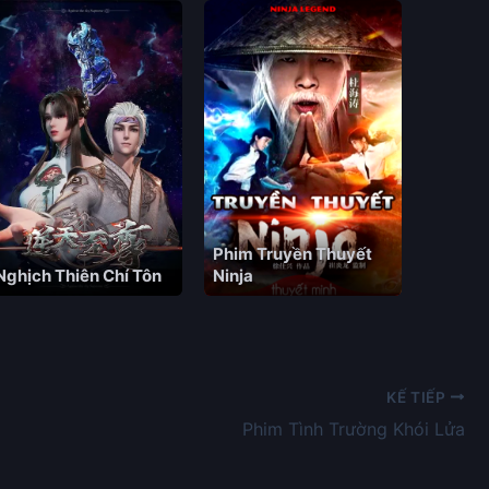
Phim Truyền Thuyết
Nghịch Thiên Chí Tôn
Ninja
KẾ TIẾP
Phim Tình Trường Khói Lửa