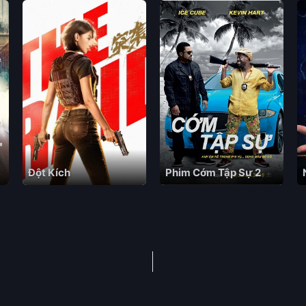
Đột Kích
Phim Cớm Tập Sự 2