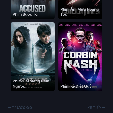
Phim Âm Mưu Hoàng
Phim Buộc Tội
Tộc
Phim Chí Mạng Đếm
Ngược
Phim Kẻ Diệt Quỷ
TRƯỚC ĐÓ
KẾ TIẾP