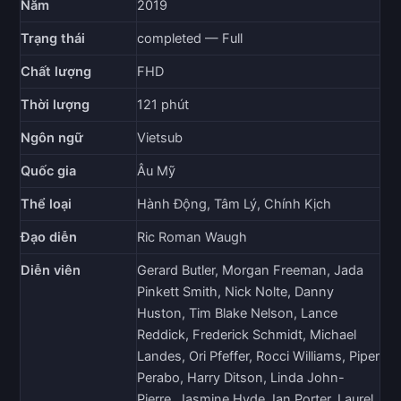
Năm
2019
Trạng thái
completed — Full
Chất lượng
FHD
Thời lượng
121 phút
Ngôn ngữ
Vietsub
Quốc gia
Âu Mỹ
Thể loại
Hành Động, Tâm Lý, Chính Kịch
Đạo diễn
Ric Roman Waugh
Diễn viên
Gerard Butler, Morgan Freeman, Jada
Pinkett Smith, Nick Nolte, Danny
Huston, Tim Blake Nelson, Lance
Reddick, Frederick Schmidt, Michael
Landes, Ori Pfeffer, Rocci Williams, Piper
Perabo, Harry Ditson, Linda John-
Pierre, Jasmine Hyde, Ian Porter, Laurel