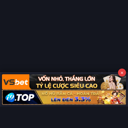
×
Copyright © 2026 Phim Full HD
Miễn trừ trách nhiệm:
Chúng tôi từ chối mọi trách nhiệm liên quan
×
đến nội dung hiển thị/tồn tại trên trang. Tất cả video và dữ liệu tại
đây đều được tổng hợp từ các nguồn phổ biến trên Internet, và