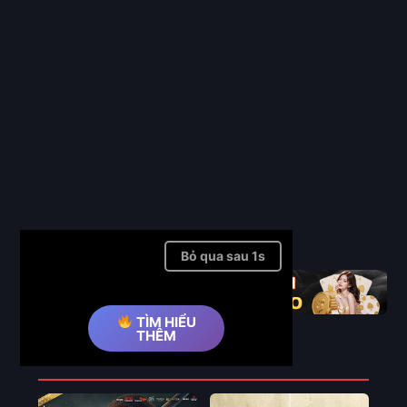
Full
Bỏ qua quảng cáo ➤
TÌM HIỂU
THÊM
Phim Liên Quan