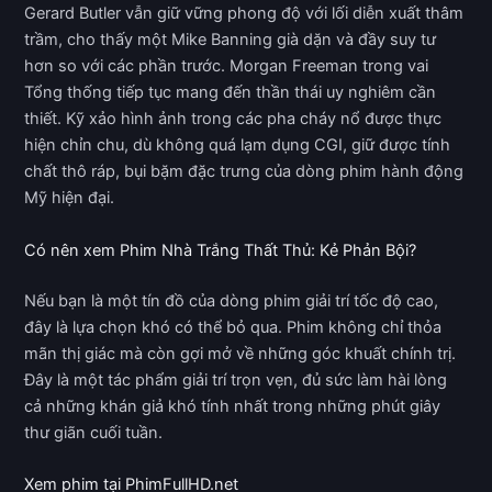
Gerard Butler vẫn giữ vững phong độ với lối diễn xuất thâm
trầm, cho thấy một Mike Banning già dặn và đầy suy tư
hơn so với các phần trước. Morgan Freeman trong vai
Tổng thống tiếp tục mang đến thần thái uy nghiêm cần
thiết. Kỹ xảo hình ảnh trong các pha cháy nổ được thực
hiện chỉn chu, dù không quá lạm dụng CGI, giữ được tính
chất thô ráp, bụi bặm đặc trưng của dòng phim hành động
Mỹ hiện đại.
Có nên xem Phim Nhà Trắng Thất Thủ: Kẻ Phản Bội?
Nếu bạn là một tín đồ của dòng phim giải trí tốc độ cao,
đây là lựa chọn khó có thể bỏ qua. Phim không chỉ thỏa
mãn thị giác mà còn gợi mở về những góc khuất chính trị.
Đây là một tác phẩm giải trí trọn vẹn, đủ sức làm hài lòng
cả những khán giả khó tính nhất trong những phút giây
thư giãn cuối tuần.
Xem phim tại PhimFullHD.net