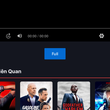
Full
iên Quan