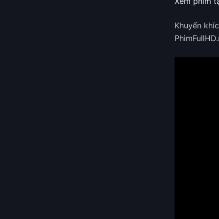
Xem phim tạ
Khuyến khí
PhimFullHD.