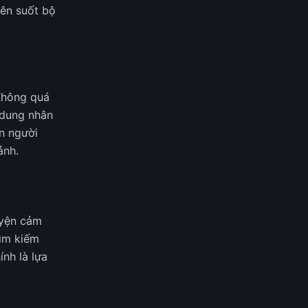
ên suốt bộ
Không quá
 dung nhân
n người
ảnh.
uyện cảm
tìm kiếm
nh là lựa