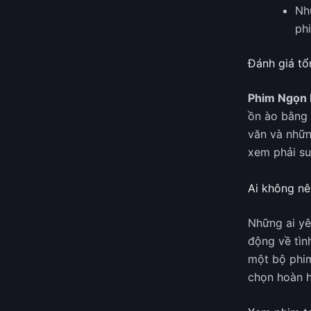
Nh
ph
Đánh giá tổ
Phim Ngọn 
ồn ào bằng 
văn và nhữn
xem phải su
Ai không nê
Những ai yê
động về tìn
một bộ phim
chọn hoàn 