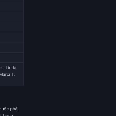
es, Linda
Marci T.
 buộc phải
ột bóng