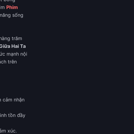
him
Phim
n năng sống
 hàng trăm
Giữa Hai Ta
sức mạnh nội
ách trên
em cảm nhận
inh tồn đầy
cảm xúc.