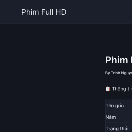
Skip
Phim Full HD
to
content
Phim 
By
Trinh Ngu
Thông ti
Tên gốc
Năm
Trạng thái