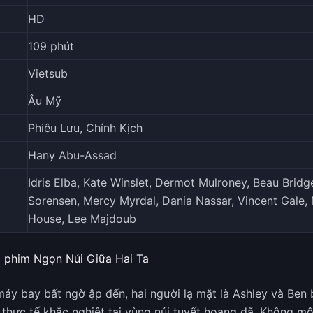
HD
109 phút
Vietsub
Âu Mỹ
Phiêu Lưu, Chính Kịch
Hany Abu-Assad
Idris Elba, Kate Winslet, Dermot Mulroney, Beau Bridg
Sorensen, Mercy Myrdal, Dania Nassar, Vincent Gale, 
House, Lee Majdoub
 phim Ngọn Núi Giữa Hai Ta
 máy bay bất ngờ ập đến, hai người lạ mặt là Ashley và Ben
i thực tế khắc nghiệt tại vùng núi tuyết hoang dã. Không m