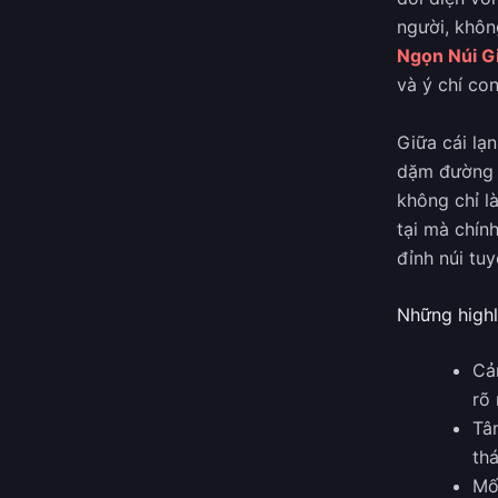
người, khôn
Ngọn Núi Gi
và ý chí co
Giữa cái lạn
dặm đường d
không chỉ l
tại mà chín
đỉnh núi tuy
Những highl
Cả
rõ 
Tâ
th
Mối