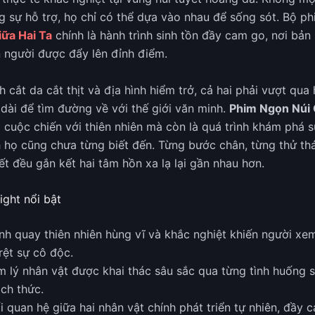
g sự hỗ trợ, họ chỉ có thể dựa vào nhau để sống sót. Bộ p
ữa Hai Ta
chính là hành trình sinh tồn đầy cam go, nơi bả
n người được đẩy lên đỉnh điểm.
h cắt da cắt thịt và địa hình hiểm trở, cả hai phải vượt qua
ài để tìm đường về với thế giới văn minh.
Phim Ngọn Núi 
à cuộc chiến với thiên nhiên mà còn là quá trình khám phá 
h họ cũng chưa từng biết đến. Từng bước chân, từng thử th
ết đều gắn kết hai tâm hồn xa lạ lại gần nhau hơn.
ight nổi bật
nh quay thiên nhiên hùng vĩ và khắc nghiệt khiến người x
rệt sự cô độc.
m lý nhân vật được khai thác sâu sắc qua từng tình huống s
ách thức.
 quan hệ giữa hai nhân vật chính phát triển tự nhiên, đầy 