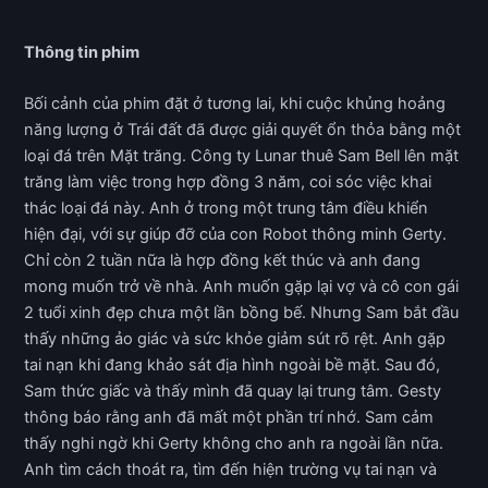
Thông tin phim
Bối cảnh của phim đặt ở tương lai, khi cuộc khủng hoảng
năng lượng ở Trái đất đã được giải quyết ổn thỏa bằng một
loại đá trên Mặt trăng. Công ty Lunar thuê Sam Bell lên mặt
trăng làm việc trong hợp đồng 3 năm, coi sóc việc khai
thác loại đá này. Anh ở trong một trung tâm điều khiển
hiện đại, với sự giúp đỡ của con Robot thông minh Gerty.
Chỉ còn 2 tuần nữa là hợp đồng kết thúc và anh đang
mong muốn trở về nhà. Anh muốn gặp lại vợ và cô con gái
2 tuổi xinh đẹp chưa một lần bồng bế. Nhưng Sam bắt đầu
thấy những ảo giác và sức khỏe giảm sút rõ rệt. Anh gặp
tai nạn khi đang khảo sát địa hình ngoài bề mặt. Sau đó,
Sam thức giấc và thấy mình đã quay lại trung tâm. Gesty
thông báo rằng anh đã mất một phần trí nhớ. Sam cảm
thấy nghi ngờ khi Gerty không cho anh ra ngoài lần nữa.
Anh tìm cách thoát ra, tìm đến hiện trường vụ tai nạn và