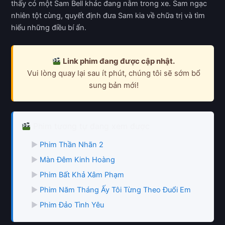
thấy có một Sam Bell khác đang nằm trong xe. Sam ngạc
nhiên tột cùng, quyết định đưa Sam kia về chữa trị và tìm
hiểu những điều bí ẩn.
Link phim đang được cập nhật.
Vui lòng quay lại sau ít phút, chúng tôi sẽ sớm bổ
sung bản mới!
Phim tương tự đang xem được
▶
Phim Thần Nhãn 2
▶
Màn Đêm Kinh Hoàng
▶
Phim Bất Khả Xâm Phạm
▶
Phim Năm Tháng Ấy Tôi Từng Theo Đuổi Em
▶
Phim Đảo Tình Yêu