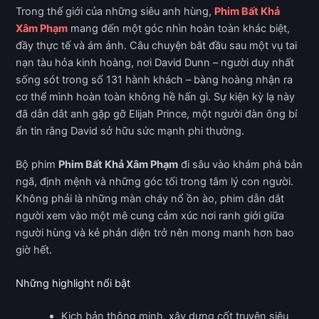
Trong thế giới của những siêu anh hùng,
Phim Bất Khả
Xâm Phạm
mang đến một góc nhìn hoàn toàn khác biệt,
đầy thực tế và ám ảnh. Câu chuyện bắt đầu sau một vụ tai
nạn tàu hỏa kinh hoàng, nơi David Dunn – người duy nhất
sống sót trong số 131 hành khách – bàng hoàng nhận ra
cơ thể mình hoàn toàn không hề hấn gì. Sự kiện kỳ lạ này
đã dẫn dắt anh gặp gỡ Elijah Prince, một người đàn ông bí
ẩn tin rằng David sở hữu sức mạnh phi thường.
Bộ phim
Phim Bất Khả Xâm Phạm
đi sâu vào khám phá bản
ngã, định mệnh và những góc tối trong tâm lý con người.
Không phải là những màn cháy nổ ồn ào, phim dẫn dắt
người xem vào một mê cung cảm xúc nơi ranh giới giữa
người hùng và kẻ phản diện trở nên mong manh hơn bao
giờ hết.
Những highlight nổi bật
Kịch bản thông minh, xây dựng cốt truyện siêu