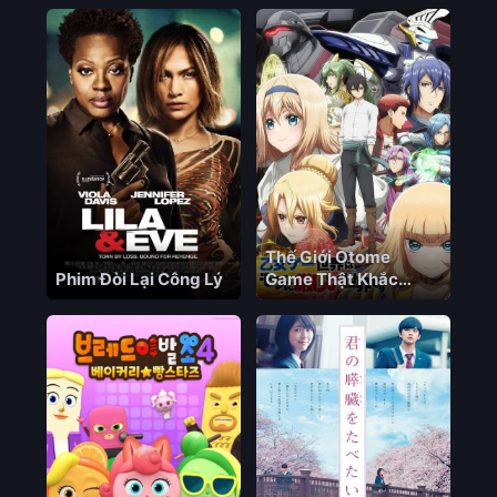
Thế Giới Otome
Phim Đòi Lại Công Lý
Game Thật Khắc
Nghiệt Với Nhân Vật
Quần Chúng (Phần 2)