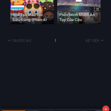
Nhà Tạo Mẫu Tóc
Phim Mình Muốn Ăn
Siêu Đẳng (Phần 4)
Tụy Của Cậu
TRƯỚC ĐÓ
KẾ TIẾP
×