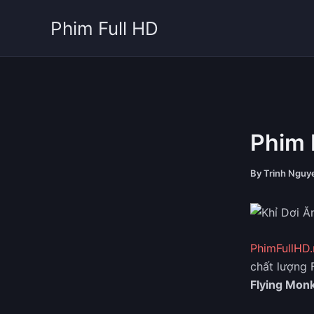
Skip
Phim Full HD
to
content
Phim 
By
Trinh Ngu
PhimFullHD.
chất lượng 
Flying Mon