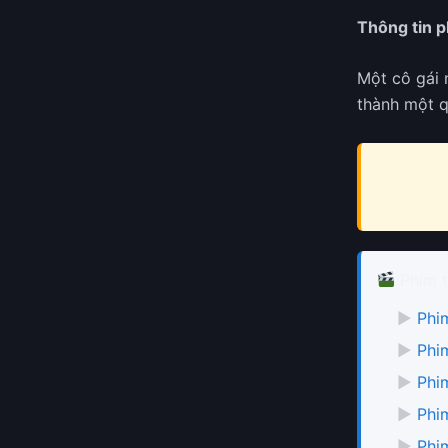
Thông tin 
Một cô gái 
thành một q
Phim t
▶
Phi
▶
Phi
▶
Phi
▶
Phi
▶
Phi