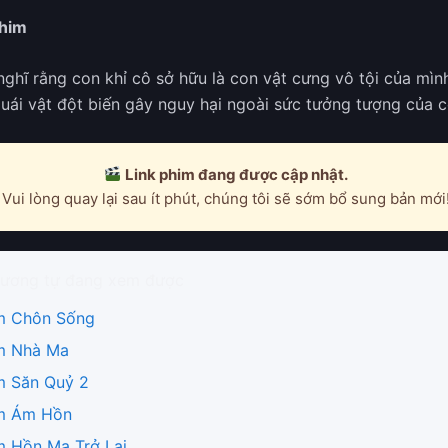
phim
nghĩ rằng con khỉ cô sở hữu là con vật cưng vô tội của mình
uái vật đột biến gây nguy hại ngoài sức tưởng tượng của 
Link phim đang được cập nhật.
Vui lòng quay lại sau ít phút, chúng tôi sẽ sớm bổ sung bản mới
ương tự đang xem được
m Chôn Sống
m Nhà Ma
m Săn Quỷ 2
m Ám Hồn
m Hồn Ma Trở Lại