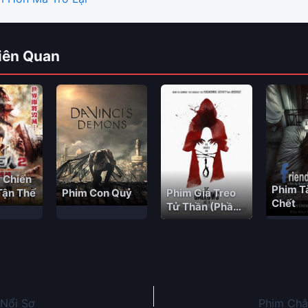
iên Quan
 Chiến
Phim T
Phim Giá Treo
Phim Con Quỷ
 Tận Thế
Chết
Tử Thần (Phần
2)
Nổi Sợ
Phim Chắ