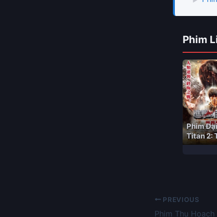
Phim L
Phim Đại
Titan 2:
PREVIOUS
Phim Thu Hoạch 