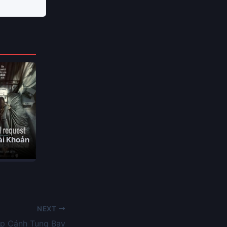
ài Khoản
NEXT
p Cánh Tung Bay