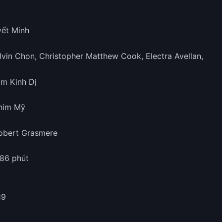
yết Minh
Alvin Chon, Christopher Matthew Cook, Electra Avellan,
im Kinh Dị
Phim Mỹ
Robert Grasmere
 86 phút
19