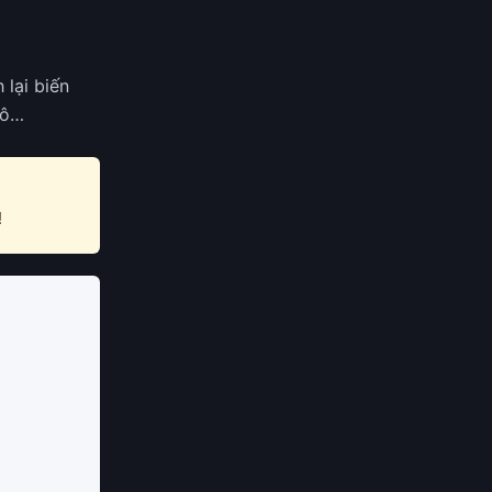
 lại biến
cô…
!