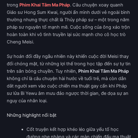
trong
Phim Khai Tâm Ma Pháp
. Câu chuyện xoay quanh
Giáo sư Hong Sum Kwai, người ẩn mình dưới vẻ ngoài bình
thường nhưng thực chất là Thủy pháp sư – một trong năm
pháp sư nguyên tố mạnh mẽ. Cuộc sống của ông xáo trộn
hoàn toàn khi vô tình truyền lại sức mạnh cho cô học trò
Cheng Meisi.
Sự hoán đổi đầy ngẫu nhiên này khiến cuộc đời Meisi thay
đổi chóng mặt, từ những lợi thế trong học tập đến sự tự tin
trên sân bóng chuyền. Tuy nhiên,
Phim Khai Tâm Ma Pháp
không chỉ là câu chuyện hài hước về tuổi trẻ, mà còn dẫn
dắt người xem vào cuộc chiến ma thuật gay cấn khi Pháp
sư lửa Bi Yewu âm mưu đảo ngược thời gian, đe dọa sự an
nguy của nhân loại.
Những highlight nổi bật
Cốt truyện kết hợp khéo léo giữa yếu tố học
đường nhẹ nhàng và các màn chiến đấu ma thuật