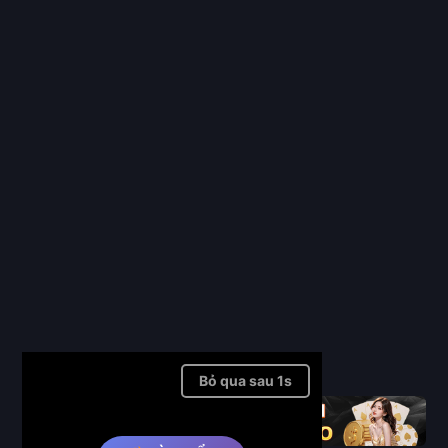
Full
Bỏ qua sau 1s