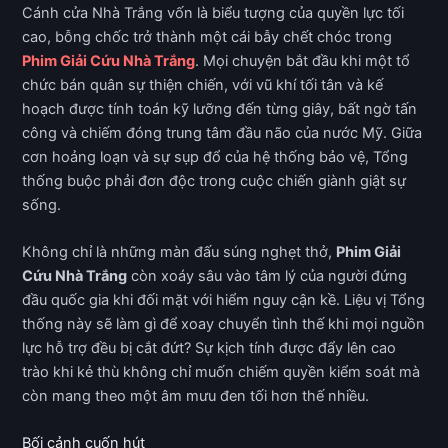
Cánh cửa Nhà Trắng vốn là biểu tượng của quyền lực tối
cao, bỗng chốc trở thành một cái bẫy chết chóc trong
Phim Giải Cứu Nhà Trắng
. Mọi chuyện bắt đầu khi một tổ
chức bán quân sự thiện chiến, với vũ khí tối tân và kế
hoạch được tính toán kỹ lưỡng đến từng giây, bất ngờ tấn
công và chiếm đóng trung tâm đầu não của nước Mỹ. Giữa
cơn hoảng loạn và sự sụp đổ của hệ thống bảo vệ, Tổng
thống buộc phải đơn độc trong cuộc chiến giành giật sự
sống.
Không chỉ là những màn đấu súng nghẹt thở,
Phim Giải
Cứu Nhà Trắng
còn xoáy sâu vào tâm lý của người đứng
đầu quốc gia khi đối mặt với hiểm nguy cận kề. Liệu vị Tổng
thống này sẽ làm gì để xoay chuyển tình thế khi mọi nguồn
lực hỗ trợ đều bị cắt đứt? Sự kịch tính được đẩy lên cao
trào khi kẻ thù không chỉ muốn chiếm quyền kiểm soát mà
còn mang theo một âm mưu đen tối hơn thế nhiều.
Bối cảnh cuốn hút