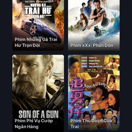
Phim Những Gã Trai
Hư Trọn Đời
Phim xXx: Phản Đòn
Phim Phi Vụ Cướp
Phim Thủ Đoạn Của
Ngân Hàng
Trai