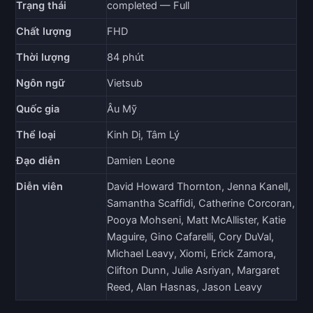
Trạng thái
completed — Full
Chất lượng
FHD
Thời lượng
84 phút
Ngôn ngữ
Vietsub
Quốc gia
Âu Mỹ
Thể loại
Kinh Dị, Tâm Lý
Đạo diễn
Damien Leone
Diễn viên
David Howard Thornton, Jenna Kanell,
Samantha Scaffidi, Catherine Corcoran,
Pooya Mohseni, Matt McAllister, Katie
Maguire, Gino Cafarelli, Cory DuVal,
Michael Leavy, Xiomi, Erick Zamora,
Clifton Dunn, Julie Asriyan, Margaret
Reed, Alan Hasnas, Jason Leavy