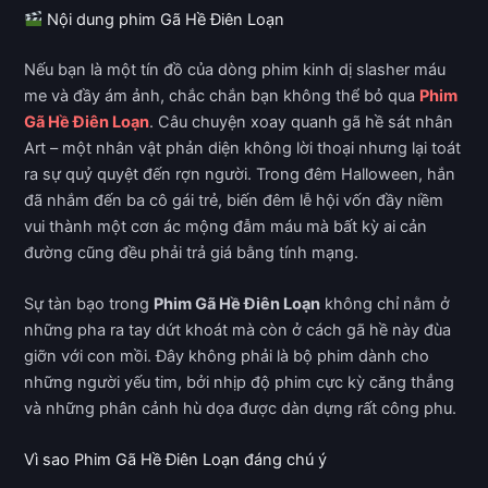
Nội dung phim Gã Hề Điên Loạn
Nếu bạn là một tín đồ của dòng phim kinh dị slasher máu
me và đầy ám ảnh, chắc chắn bạn không thể bỏ qua
Phim
Gã Hề Điên Loạn
. Câu chuyện xoay quanh gã hề sát nhân
Art – một nhân vật phản diện không lời thoại nhưng lại toát
ra sự quỷ quyệt đến rợn người. Trong đêm Halloween, hắn
đã nhắm đến ba cô gái trẻ, biến đêm lễ hội vốn đầy niềm
vui thành một cơn ác mộng đẫm máu mà bất kỳ ai cản
đường cũng đều phải trả giá bằng tính mạng.
Sự tàn bạo trong
Phim Gã Hề Điên Loạn
không chỉ nằm ở
những pha ra tay dứt khoát mà còn ở cách gã hề này đùa
giỡn với con mồi. Đây không phải là bộ phim dành cho
những người yếu tim, bởi nhịp độ phim cực kỳ căng thẳng
và những phân cảnh hù dọa được dàn dựng rất công phu.
Vì sao Phim Gã Hề Điên Loạn đáng chú ý