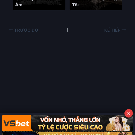
Ám
Tối
TRƯỚC ĐÓ
KẾ TIẾP
×
Copyright © 2026 Phim Full HD