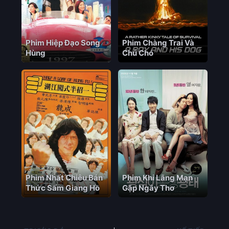
Phim Hiệp Đạo Song
Phim Chàng Trai Và
Hùng
Chú Chó
Phim Nhất Chiêu Bán
Phim Khi Lãng Mạn
Thức Sấm Giang Hồ
Gặp Ngây Thơ