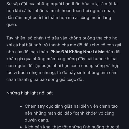
Sự sắp đặt của những người bạn thân hóa ra lại là một tai
họa khi cả hai nhận ra mình hoàn toàn trái ngược nhau,
dẫn đến một buổi tối thảm họa mà ai cũng muốn lãng
quên.
Tuy nhiên, số phận trớ trêu vẫn không buông tha cho họ
khi cả hai bất ngờ trở thành cha mẹ đỡ đầu cho cô con gái
nhỏ của đôi bạn thân.
Phim Đời Không Như Là Mơ
dẫn dắt
khán giả qua những màn tung hứng đầy hài hước khi hai
con người đối lập buộc phải học cách chung sống và hợp
tác vì trách nhiệm chung, từ đó nảy sinh những tình cảm
chân thành giữa bao sóng gió cuộc đời.
Những highlight nổi bật
Chemistry cực đỉnh giữa hai diễn viên chính tạo
nên những màn đối đáp “cạnh khóe” vô cùng
duyên dáng.
Kịch bản khai thác tốt những tình huống thực tế