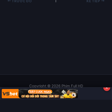
TRƯỚC ĐÓ
KẾ TIẾP
Copyright © 2026 Phim Full HD
×
Miễn trừ trách nhiệm:
Chúng tôi từ chối mọi trách nhiệm liên quan
đến nội dung hiển thị/tồn tại trên trang. Tất cả video và dữ liệu tại