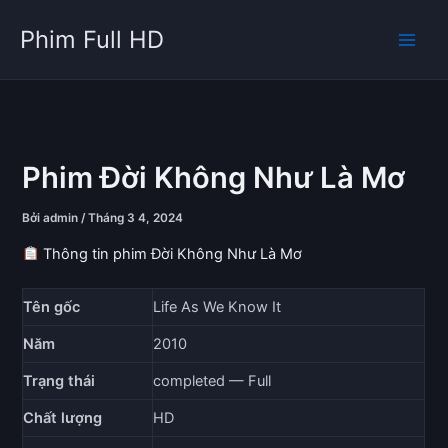
Nhảy
Phim Full HD
tới
nội
dung
Phim Đời Không Như Là Mơ
Bởi
admin
/
Tháng 3 4, 2024
Thông tin phim Đời Không Như Là Mơ
Tên gốc
Life As We Know It
Năm
2010
Trạng thái
completed — Full
Chất lượng
HD