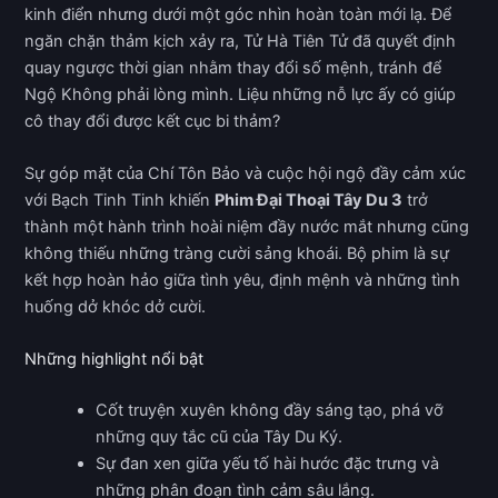
kinh điển nhưng dưới một góc nhìn hoàn toàn mới lạ. Để
ngăn chặn thảm kịch xảy ra, Tử Hà Tiên Tử đã quyết định
quay ngược thời gian nhằm thay đổi số mệnh, tránh để
Ngộ Không phải lòng mình. Liệu những nỗ lực ấy có giúp
cô thay đổi được kết cục bi thảm?
Sự góp mặt của Chí Tôn Bảo và cuộc hội ngộ đầy cảm xúc
với Bạch Tinh Tinh khiến
Phim Đại Thoại Tây Du 3
trở
thành một hành trình hoài niệm đầy nước mắt nhưng cũng
không thiếu những tràng cười sảng khoái. Bộ phim là sự
kết hợp hoàn hảo giữa tình yêu, định mệnh và những tình
huống dở khóc dở cười.
Những highlight nổi bật
Cốt truyện xuyên không đầy sáng tạo, phá vỡ
những quy tắc cũ của Tây Du Ký.
Sự đan xen giữa yếu tố hài hước đặc trưng và
những phân đoạn tình cảm sâu lắng.