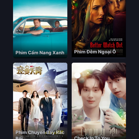
Phim Đêm Ngoại Ô
Phim Cẩm Nang Xanh
Phim Chuyến Bay Rắc
Check In To You
Rối