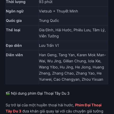
Thời lượng
93 phút
Ngôn ngữ
Vietsub + Thuyết Minh
Quốc gia
Trung Quốc
Thể loại
Gia Đình, Hài Hước, Phiêu Lưu, Tâm Lý,
Viễn Tưởng
Đạo diễn
Lưu Trấn Vĩ
Diễn viên
Han Geng, Tang Yan, Karen Mok Man-
Wai, Wu Jing, Gillian Chung, Iola Xie,
Wang Yibo, Hu Jing, He Jiong, Huang
Zheng, Zhang Chao, Zhang Yao, He
Yunwei, Cao Chengyan, Zhou Yixuan
Nội dung phim Đại Thoại Tây Du 3
Sự trở lại của một huyền thoại hài hước,
Phim Đại Thoại
Tây Du 3
đưa khán giả quay lại với câu chuyện giả tưởng