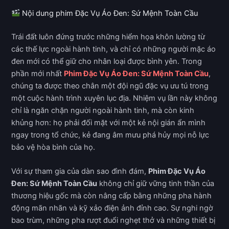
Nội dung phim Đặc Vụ Áo Đen: Sứ Mệnh Toàn Cầu
Trái đất luôn đứng trước những hiểm họa khôn lường từ
các thế lực ngoài hành tinh, và chỉ có những người mặc áo
đen mới có thể giữ cho nhân loại được bình yên. Trong
phần mới nhất
Phim Đặc Vụ Áo Đen: Sứ Mệnh Toàn Cầu
,
chúng ta được theo chân một đội ngũ đặc vụ ưu tú trong
một cuộc hành trình xuyên lục địa. Nhiệm vụ lần này không
chỉ là ngăn chặn người ngoài hành tinh, mà còn kinh
khủng hơn: họ phải đối mặt với một kẻ nội gián ẩn mình
ngay trong tổ chức, kẻ đang âm mưu phá hủy mọi nỗ lực
bảo vệ hòa bình của họ.
Với sự tham gia của dàn sao đình đám,
Phim Đặc Vụ Áo
Đen: Sứ Mệnh Toàn Cầu
không chỉ giữ vững tinh thần của
thương hiệu gốc mà còn nâng cấp bằng những pha hành
động mãn nhãn và kỹ xảo điện ảnh đỉnh cao. Sự nghi ngờ
bao trùm, những pha rượt đuổi nghẹt thở và những thiết bị