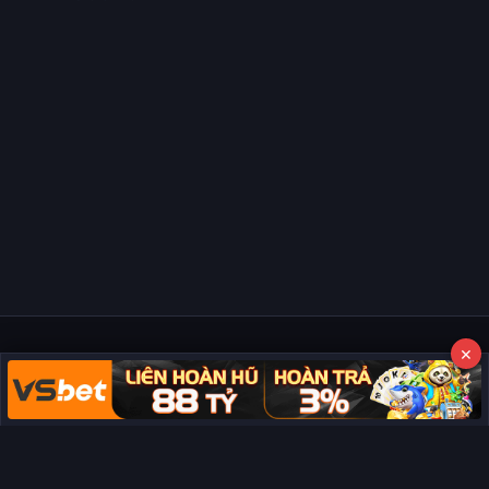
×
Copyright © 2026 Phim Full HD
Miễn trừ trách nhiệm:
Chúng tôi từ chối mọi trách nhiệm liên quan
đến nội dung hiển thị/tồn tại trên trang. Tất cả video và dữ liệu tại