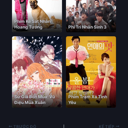
Phim Kẻ Sát Nhân
Hoang Tưởng
Phi Trì Nhân Sinh 3
Sứ Giả Bốn Mùa: Vũ
Phim Trạm Xá Tình
Điệu Mùa Xuân
Yêu
TRƯỚC ĐÓ
KẾ TIẾP