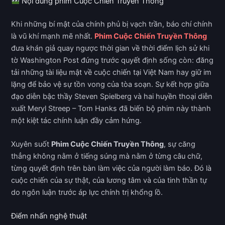
Nội dung phim Cuộc Chiến Truyền Thông
Khi những bí mật của chính phủ bị vạch trần, báo chí chính
là vũ khí mạnh mẽ nhất.
Phim Cuộc Chiến Truyền Thông
đưa khán giả quay ngược thời gian về thời điểm lịch sử khi
tờ Washington Post đứng trước quyết định sống còn: đăng
tải những tài liệu mật về cuộc chiến tại Việt Nam hay giữ im
lặng để bảo vệ sự tồn vong của tòa soạn. Sự kết hợp giữa
đạo diễn bậc thầy Steven Spielberg và hai huyền thoại diễn
xuất Meryl Streep – Tom Hanks đã biến bộ phim này thành
một kiệt tác chính luận đầy cảm hứng.
Xuyên suốt
Phim Cuộc Chiến Truyền Thông
, sự căng
thẳng không nằm ở tiếng súng mà nằm ở từng câu chữ,
từng quyết định trên bàn làm việc của người làm báo. Đó là
cuộc chiến của sự thật, của lương tâm và của tinh thần tự
do ngôn luận trước áp lực chính trị khổng lồ.
Điểm nhấn nghệ thuật