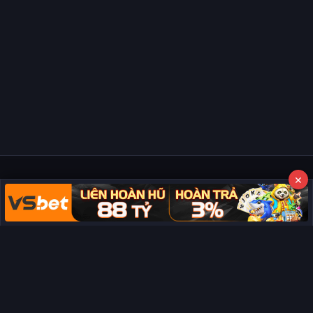
×
Copyright © 2026 Phim Full HD
Miễn trừ trách nhiệm:
Chúng tôi từ chối mọi trách nhiệm liên quan
đến nội dung hiển thị/tồn tại trên trang. Tất cả video và dữ liệu tại
đây đều được tổng hợp từ các nguồn phổ biến trên Internet, và
không thuộc quyền sở hữu hay kiểm soát của chúng tôi. Chúng tôi
không cung cấp dịch vụ phát trực tuyến chính thức. Nếu bạn cho