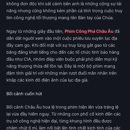
không đơn độc khi sát cánh bên anh là những cộng sự tài
năng nhưng cũng không kém phần cá tính trong cuộc truy
tìm công nghệ tối thượng mang tên Bàn tay của Chúa.
Ngay từ những giây đầu tiên,
Phim Công Phá Châu Âu
đã
dẫn dắt người xem vào một cuộc phiêu lưu xuyên lục địa
đầy cam go. Khi đối mặt với sự truy lùng gắt gao từ các
băng đảng khét tiếng cho đến các tổ chức tình báo hàng
đầu như CIA, nhóm điệp viên buộc phải phô diễn mọi kỹ
năng thượng thừa để tồn tại. Đây là một bộ phim mang
đậm tính giải trí với những màn rượt đuổi mãn nhãn trên
khắp các kinh đô điện ảnh của lục địa già.
Bối cảnh cuốn hút
Bối cảnh Châu Âu hoa lệ trong phim hiện lên vừa tráng lệ
lại vừa đầy hiểm nguy. Từ những con phố cổ kính đến các
trụ sở công nghệ hiện đại, từng khung hình đều được
chăm chút tỉ mỉ, làm nổi bật lên tính chất kịch tính của các