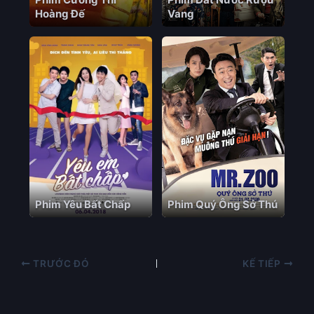
Hoàng Đế
Vang
Phim Yêu Bất Chấp
Phim Quý Ông Sở Thú
TRƯỚC ĐÓ
KẾ TIẾP