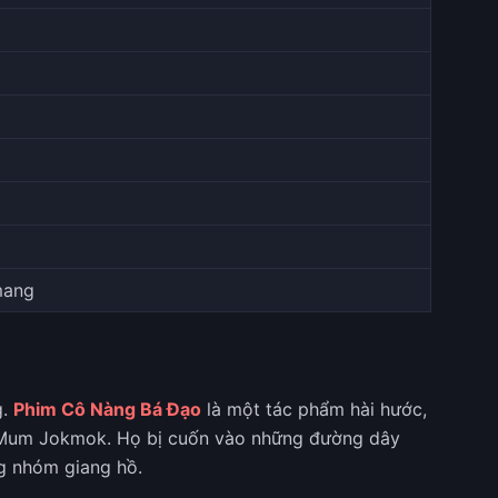
mang
g.
Phim Cô Nàng Bá Đạo
là một tác phẩm hài hước,
ái Mum Jokmok. Họ bị cuốn vào những đường dây
ng nhóm giang hồ.