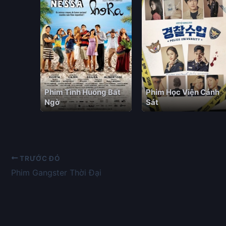
Phim Tình Huống Bất
Phim Học Viện Cảnh
Ngờ
Sát
TRƯỚC ĐÓ
Phim Gangster Thời Đại