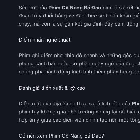
Sức hút của
Phim Cô Nàng Bá Đạo
nằm ở sự kết hợ
đoạn truy đuổi bằng xe đạp thực sự khiến khán giả
chạy, mà còn là sự gắn kết gia đình đầy cảm động
Điểm nhấn nghệ thuật
Phim ghi điểm nhờ nhịp độ nhanh và những góc qu
phong cách hài hước, có phần ngây ngô của ông ch
những pha hành động kịch tính thêm phần hưng ph
Đánh giá diễn xuất & kỹ xảo
Diễn xuất của Jija Yanin thực sự là linh hồn của
Ph
phim tuy không quá phô trương nhưng lại rất hiệu q
hợp ăn ý giữa các diễn viên chính tạo nên một tổng
Có nên xem Phim Cô Nàng Bá Đạo?