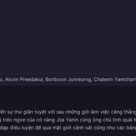
ao, Akom Preedakul, Boriboon Junreurng, Chalerm Yamcha
 đến sự thư giãn tuyệt vời sau những giờ làm việc căng thẳn
ng tréo ngoe của cô nàng Jija Yanin cùng ông chú tinh qu
 đạp điêu luyện để qua mặt giới cảnh sát cũng như các bă