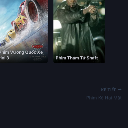
Phim Vương Quốc Xe
Hơi 3
Phim Thám Tử Shaft
KẾ TIẾP
Phim Kẻ Hai Mặt