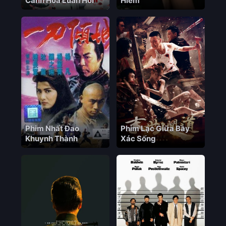
Cánh Hoa Luân Hồi
Hiểm
Phim Nhất Đao
Phim Lạc Giữa Bầy
Khuynh Thành
Xác Sống