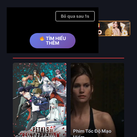
Full
Bỏ qua quảng cáo ➤
TÌM HIỂU
THÊM
Phim Liên Quan
Phim Tốc Độ Mạo