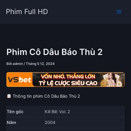
Nhảy
Phim Full HD
tới
nội
dung
Phim Cô Dâu Báo Thù 2
Bởi
admin
/
Tháng 5 12, 2024
Thông tin phim Cô Dâu Báo Thù 2
Tên gốc
Kill Bill: Vol. 2
Năm
2004