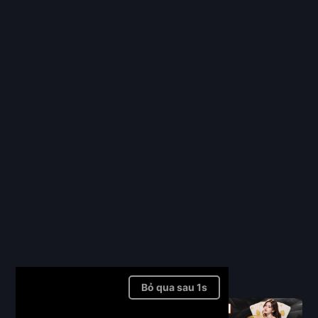
Full
Bỏ qua quảng cáo ➤