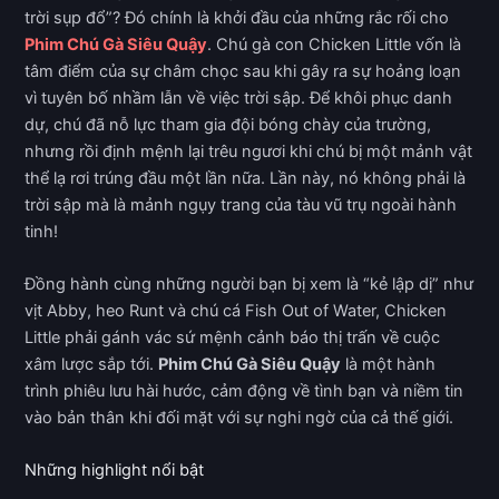
trời sụp đổ”? Đó chính là khởi đầu của những rắc rối cho
Phim Chú Gà Siêu Quậy
. Chú gà con Chicken Little vốn là
tâm điểm của sự châm chọc sau khi gây ra sự hoảng loạn
vì tuyên bố nhầm lẫn về việc trời sập. Để khôi phục danh
dự, chú đã nỗ lực tham gia đội bóng chày của trường,
nhưng rồi định mệnh lại trêu ngươi khi chú bị một mảnh vật
thể lạ rơi trúng đầu một lần nữa. Lần này, nó không phải là
trời sập mà là mảnh ngụy trang của tàu vũ trụ ngoài hành
tinh!
Đồng hành cùng những người bạn bị xem là “kẻ lập dị” như
vịt Abby, heo Runt và chú cá Fish Out of Water, Chicken
Little phải gánh vác sứ mệnh cảnh báo thị trấn về cuộc
xâm lược sắp tới.
Phim Chú Gà Siêu Quậy
là một hành
trình phiêu lưu hài hước, cảm động về tình bạn và niềm tin
vào bản thân khi đối mặt với sự nghi ngờ của cả thế giới.
Những highlight nổi bật