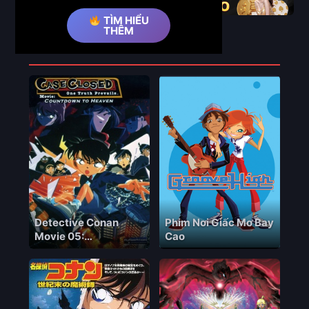
TÌM HIỂU
THÊM
Phim Liên Quan
Detective Conan
Phim Nơi Giấc Mơ Bay
Movie 05:
Cao
Countdown to
Heaven Case Closed
Movie 5: Countdown
to Heaven, Meitantei
Conan: Tengoku e no