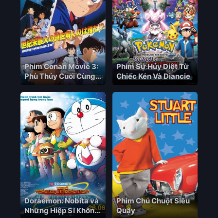
Count Down Vietsub
+ Lồng Tiếng – HD
Nhật Bản
Phim Conan Movie 3:
Phim Sự Hủy Diệt Từ
Phù Thủy Cuối Cùng
Chiếc Kén Và Diancie
Của Thế Kỷ
Doraemon: Nobita và
Phim Chú Chuột Siêu
Những Hiệp Sĩ Không
Quậy