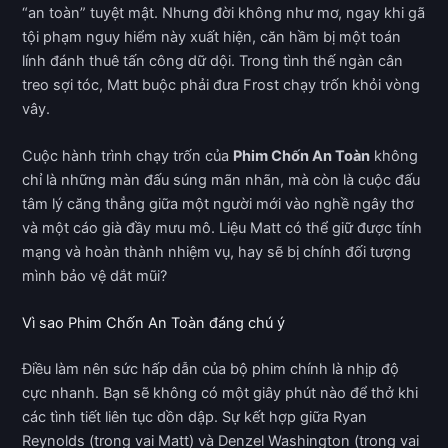
“an toàn” tuyệt mật. Nhưng đời không như mơ, ngay khi gã
tội phạm nguy hiểm này xuất hiện, căn hầm bị một toán
lính đánh thuê tấn công dữ dội. Trong tình thế ngàn cân
treo sợi tóc, Matt buộc phải đưa Frost chạy trốn khỏi vòng
vây.
Cuộc hành trình chạy trốn của
Phim Chốn An Toàn
không
chỉ là những màn đấu súng mãn nhãn, mà còn là cuộc đấu
tâm lý căng thẳng giữa một người mới vào nghề ngây thơ
và một cáo già đầy mưu mô. Liệu Matt có thể giữ được tính
mạng và hoàn thành nhiệm vụ, hay sẽ bị chính đối tượng
mình bảo vệ dắt mũi?
Vì sao Phim Chốn An Toàn đáng chú ý
Điều làm nên sức hấp dẫn của bộ phim chính là nhịp độ
cực nhanh. Bạn sẽ không có một giây phút nào để thở khi
các tình tiết liên tục dồn dập. Sự kết hợp giữa Ryan
Reynolds (trong vai Matt) và Denzel Washington (trong vai