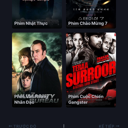
Phim Nhật Thực
Phim Chào Mừng 7
Phim Văn Phòng
Phim Cuộc Chiến
Nhân Đạo
Gangster
TRƯỚC ĐÓ
KẾ TIẾP