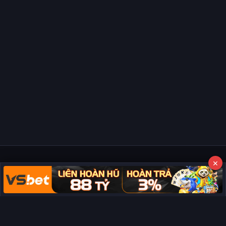
×
Copyright © 2026 Phim Full HD
Miễn trừ trách nhiệm:
Chúng tôi từ chối mọi trách nhiệm liên quan
đến nội dung hiển thị/tồn tại trên trang. Tất cả video và dữ liệu tại