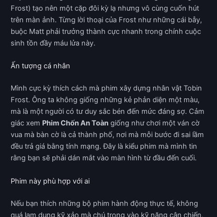
Frost) tạo nên một cặp đôi kỳ lạ nhưng vô cùng cuốn hút
trên màn ảnh. Từng lời thoại của Frost như những cái bẫy,
buộc Matt phải trưởng thành cực nhanh trong chính cuộc
sinh tồn đầy máu lửa này.
Ấn tượng cá nhân
Mình cực kỳ thích cách mà phim xây dựng nhân vật Tobin
Frost. Ông ta không giống những kẻ phản diện một màu,
mà là một người có tư duy sắc bén đến mức đáng sợ. Cảm
giác xem
Phim Chốn An Toàn
giống như chơi một ván cờ
vua mà bàn cờ là cả thành phố, nơi mà mỗi bước đi sai lầm
đều trả giá bằng tính mạng. Đây là kiểu phim mà mình tin
rằng bạn sẽ phải dán mắt vào màn hình từ đầu đến cuối.
Phim này phù hợp với ai
Nếu bạn thích những bộ phim hành động thực tế, không
quá lạm dụng kỹ xảo mà chú trọng vào kỹ năng cận chiến,