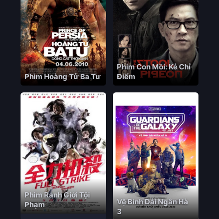
Phim Con Mồi: Kẻ Chỉ
Phim Hoàng Tử Ba Tư
Điểm
Phim Ranh Giới Tội
Vệ Binh Dải Ngân Hà
Phạm
3