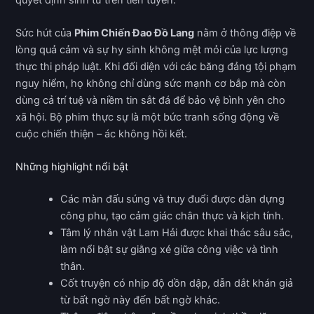
Sức hút của
Phim Chiến Đao Đồ Lang
nằm ở thông điệp về
lòng quả cảm và sự hy sinh không mệt mỏi của lực lượng
thực thi pháp luật. Khi đối diện với các băng đảng tội phạm
nguy hiểm, họ không chỉ dùng sức mạnh cơ bắp mà còn
dùng cả trí tuệ và niềm tin sắt đá để bảo vệ bình yên cho
xã hội. Bộ phim thực sự là một bức tranh sống động về
cuộc chiến thiện – ác không hồi kết.
Những highlight nổi bật
Các màn đấu súng và truy đuổi được dàn dựng
công phu, tạo cảm giác chân thực và kịch tính.
Tâm lý nhân vật Lam Hải được khai thác sâu sắc,
làm nổi bật sự giằng xé giữa công việc và tình
thân.
Cốt truyện có nhịp độ dồn dập, dẫn dắt khán giả
từ bất ngờ này đến bất ngờ khác.