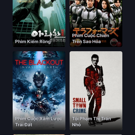
Phim Cuộc Chiến
Phim Kiếm Rồng
Trên Sao Hỏa
Phim Cuộc Xâm Lược
Tội Phạm Thị Trấn
Trái Đất
Nhỏ