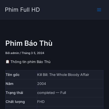
Nhảy
Phim Full HD
tới
nội
dung
Phim Báo Thù
Bởi
admin
/
Tháng 3 5, 2024
Thông tin phim Báo Thù
Tên gốc
Kill Bill: The Whole Bloody Affair
Năm
2004
Trạng thái
completed — Full
Chất lượng
FHD