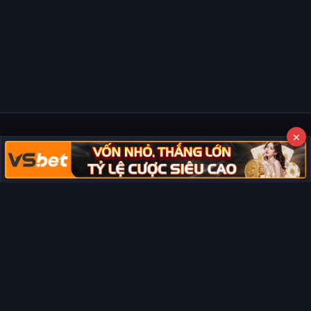
×
Copyright © 2026 Phim Full HD
Miễn trừ trách nhiệm:
Chúng tôi từ chối mọi trách nhiệm liên quan
đến nội dung hiển thị/tồn tại trên trang. Tất cả video và dữ liệu tại
đây đều được tổng hợp từ các nguồn phổ biến trên Internet, và
không thuộc quyền sở hữu hay kiểm soát của chúng tôi. Chúng tôi
không cung cấp dịch vụ phát trực tuyến chính thức. Nếu bạn cho
rằng quyền lợi của mình bị ảnh hưởng, vui lòng
liên hệ ngay cho
chúng tôi
sẽ xử lý và gỡ bỏ nội dung vi phạm kịp thời. Xin cảm ơn sự
thông cảm và hợp tác của bạn.