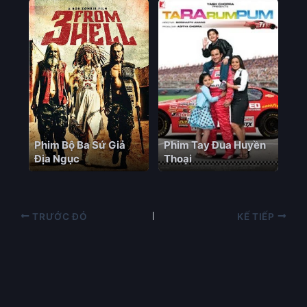
Phim Bộ Ba Sứ Giả
Phim Tay Đua Huyền
Địa Ngục
Thoại
TRƯỚC ĐÓ
KẾ TIẾP