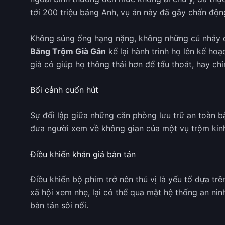
tới 200 triệu bảng Anh, vụ án này đã gây chấn độ
Không súng ống hạng nặng, không những cú nhảy dù
Băng Trộm Già Gân
kể lại hành trình họ lên kế hoạ
già có giúp họ thông thái hơn để tẩu thoát, hay chí
Bối cảnh cuốn hút
Sự đối lập giữa những căn phòng lưu trữ an toàn 
đưa người xem về không gian của một vụ trộm kinh 
Điều khiến khán giả bàn tán
Điều khiến bộ phim trở nên thú vị là yếu tố dựa tr
xã hội xem nhẹ, lại có thể qua mặt hệ thống an nin
bàn tán sôi nổi.