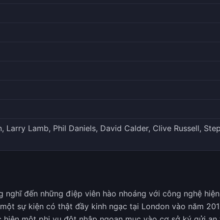
Larry Lamb, Phil Daniels, David Calder, Clive Russell, St
ng nghĩ đến những điệp viên hào nhoáng với công nghệ hiện
một sự kiện có thật đầy kinh ngạc tại London vào năm 2015
 hiện một phi vụ đột nhập ngoạn mục vào cơ sở ký gửi an t