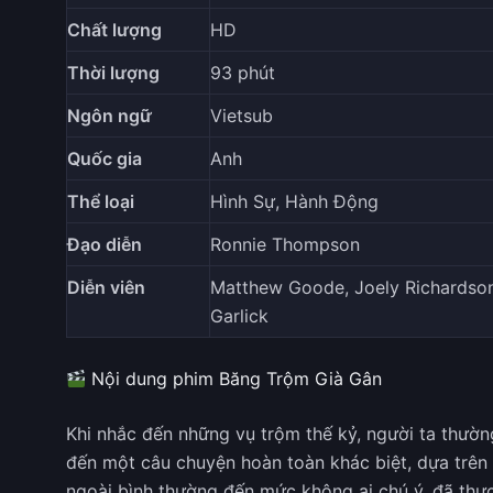
Chất lượng
HD
Thời lượng
93 phút
Ngôn ngữ
Vietsub
Quốc gia
Anh
Thể loại
Hình Sự, Hành Động
Đạo diễn
Ronnie Thompson
Diễn viên
Matthew Goode, Joely Richardson, 
Garlick
Nội dung phim Băng Trộm Già Gân
Khi nhắc đến những vụ trộm thế kỷ, người ta thườ
đến một câu chuyện hoàn toàn khác biệt, dựa trên 
ngoài bình thường đến mức không ai chú ý, đã thực