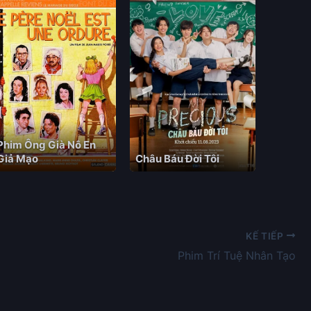
Phim Ông Già Nô En
Giả Mạo
Châu Báu Đời Tôi
KẾ TIẾP
Phim Trí Tuệ Nhân Tạo