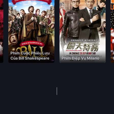
Phim Cuộc Phiêu Lưu
Của Bill Shakespeare
Phim Điệp Vụ Milano