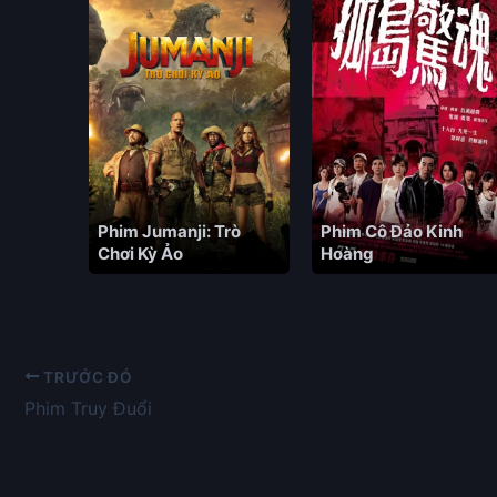
Phim Jumanji: Trò
Phim Cô Đảo Kinh
Chơi Kỳ Ảo
Hoàng
TRƯỚC ĐÓ
Phim Truy Đuổi