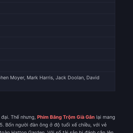
ephen Moyer, Mark Harris, Jack Doolan, David
 đại. Thế nhưng,
Phim Băng Trộm Già Gân
lại mang
. Bốn người đàn ông ở độ tuổi xế chiều, với vẻ
oàn Hatton Garden. Với số tài sản bị đánh cắp lên