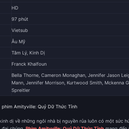
HD
97 phút
Vietsub
Âu Mỹ
Tâm Lý, Kinh Dị
Franck Khalfoun
Bella Thorne, Cameron Monaghan, Jennifer Jason Le
Mann, Jennifer Morrison, Kurtwood Smith, Mckenna G
Spreitler
 phim Amityville: Quỷ Dữ Thức Tỉnh
inh dị về những ngôi nhà bị nguyền rủa luôn có một sức hú
ả đại chúng.
Phim Amityville: Quỷ Dữ Thức Tỉnh
mang đến 