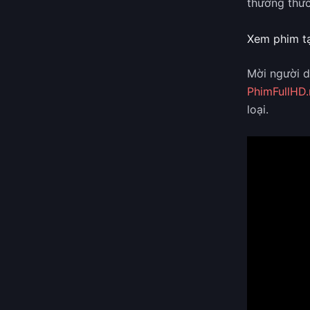
thưởng thức
Xem phim tạ
Mời người 
PhimFullHD.
loại.