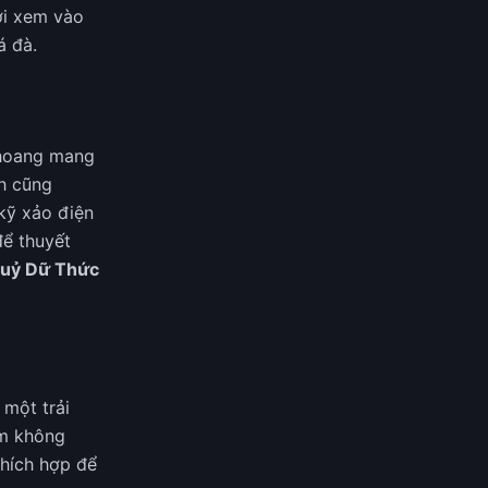
ời xem vào
á đà.
ự hoang mang
gh cũng
 kỹ xảo điện
ể thuyết
Quỷ Dữ Thức
 một trải
him không
thích hợp để