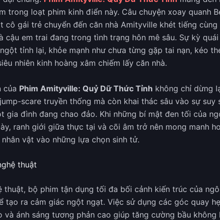
m trong loạt phim kinh điển này. Câu chuyện xoay quanh Bel
t cô gái trẻ chuyển đến căn nhà Amityville khét tiếng cùn
à cậu em trai đang trong tình trạng hôn mê sâu. Sự kỳ quái
ngột tỉnh lại, khỏe mạnh như chưa từng gặp tai nạn, kéo t
siêu nhiên kinh hoàng xâm chiếm lấy căn nhà.
n của
Phim Amityville: Quỷ Dữ Thức Tỉnh
không chỉ dừng l
jump-scare truyền thống mà còn khai thác sâu vào sự suy 
t gia đình đang chao đảo. Khi những bí mật đen tối của ng
ày, ranh giới giữa thực tại và cõi âm trở nên mong manh h
c nhân vật vào những lựa chọn sinh tử.
nghệ thuật
 thuật, bộ phim tận dụng tối đa bối cảnh kiến trúc của ngô
để tạo ra cảm giác ngột ngạt. Việc sử dụng các góc quay h
o và ánh sáng tương phản cao giúp tăng cường bầu không 