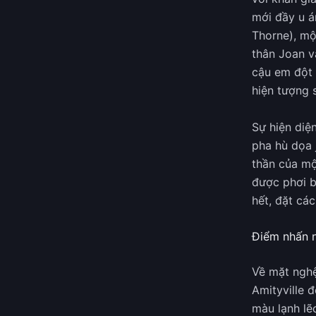
mới đầy u á
Thorne), mộ
thân Joan v
cậu em đột 
hiện tượng 
Sự hiện diệ
pha hù dọa 
thần của mộ
được phơi b
hết, đặt cá
Điểm nhấn 
Về mặt nghệ
Amityville 
màu lạnh lẽ