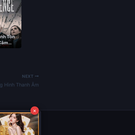
inh Tồn
Câm
NEXT
g Hình Thanh Âm
×