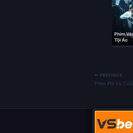
Phim Vé
Tội Ác
PREVIOUS
Phim Phi Vụ Cuố