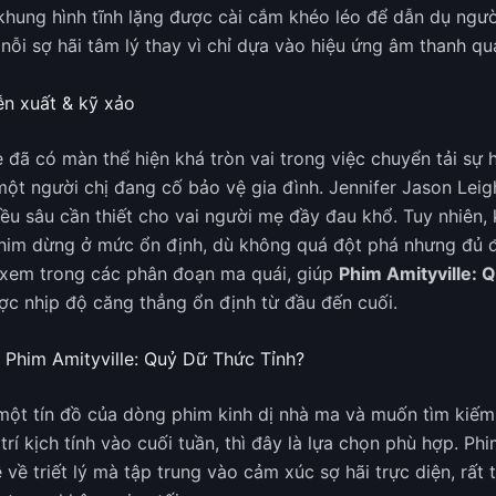
khung hình tĩnh lặng được cài cắm khéo léo để dẫn dụ ngư
 nỗi sợ hãi tâm lý thay vì chỉ dựa vào hiệu ứng âm thanh qu
ễn xuất & kỹ xảo
e đã có màn thể hiện khá tròn vai trong việc chuyển tải s
một người chị đang cố bảo vệ gia đình. Jennifer Jason Lei
iều sâu cần thiết cho vai người mẹ đầy đau khổ. Tuy nhiên,
him dừng ở mức ổn định, dù không quá đột phá nhưng đủ đ
xem trong các phân đoạn ma quái, giúp
Phim Amityville: 
c nhịp độ căng thẳng ổn định từ đầu đến cuối.
Phim Amityville: Quỷ Dữ Thức Tỉnh?
một tín đồ của dòng phim kinh dị nhà ma và muốn tìm kiếm
trí kịch tính vào cuối tuần, thì đây là lựa chọn phù hợp. P
về triết lý mà tập trung vào cảm xúc sợ hãi trực diện, rất 