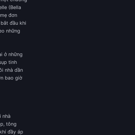
le (Bella
g mẹ đơn
 bắt đầu khi
heo những
ại ở những
sụp tinh
ôi nhà dần
ơn bao giờ
i nhà
ẹp, tông
khí đầy áp