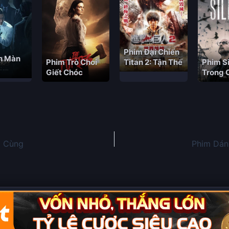
Phim Đại Chiến
n Màn
Phim Trò Chơi
Phim S
Titan 2: Tận Thế
Giết Chóc
Trong 
Lặng
i Cùng
Phim Dán
Copyright © 2026 Phim Full HD