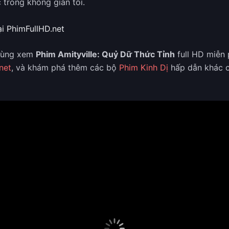
 trong không gian tối.
i PhimFullHD.net
dùng xem
Phim Amityville: Quỷ Dữ Thức Tỉnh
full HD miễn p
net
, và khám phá thêm các bộ
Phim Kinh Dị
hấp dẫn khác c