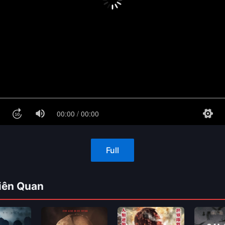
Full
iên Quan