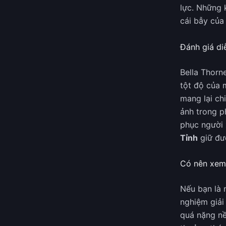
lực. Những 
cái bẫy của
Đánh giá di
Bella Thorn
tột độ của 
mang lại ch
ảnh trong p
phục người 
Tỉnh
giữ đượ
Có nên xem 
Nếu bạn là 
nghiệm giải 
quá nặng nề 