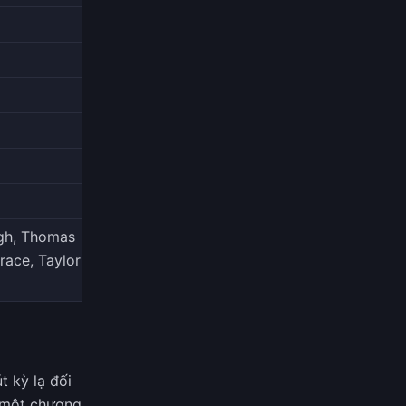
igh, Thomas
race, Taylor
t kỳ lạ đối
một chương