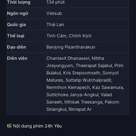
Thời lượng
134 phút
Ngôn ngữ
Vietsub
Quốc gia
Thái Lan
Thể loại
Tình Cảm, Chính Kịch
Đạo diễn
Banjong Pisanthanakun
Diễn viên
Chantavit Dhanasevi, Nittha
Jirayungyurn, Theerapat Sajakul, Prim
Bulakul, Kris Srepoomseth, Somyot
Matures, Suttatip Wutchaipradit,
Rermthon Kemapech, Kaz Sawamura,
Suttichoke Janya-Angkul, Valad
Saneeh, Itthisak Treesanga, Pakorn
Siriangkul, Rinrapat Ar
Nội dung phim 24h Yêu