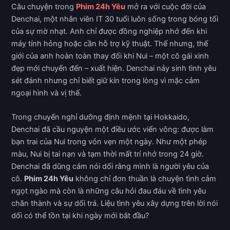
Câu chuyện trong
Phim 24h Yêu
mở ra với cuộc đời của
Denchai, một nhân viên IT 30 tuổi luôn sống trong bóng tối
của sự mờ nhạt. Anh chỉ được đồng nghiệp nhớ đến khi
máy tính hỏng hoặc cần hỗ trợ kỹ thuật. Thế nhưng, thế
giới của anh hoàn toàn thay đổi khi Nui – một cô gái xinh
đẹp mới chuyển đến – xuất hiện. Denchai nảy sinh tình yêu
sét đánh nhưng chỉ biết giữ kín trong lòng vì mặc cảm
ngoại hình và vị thế.
Trong chuyến nghỉ dưỡng định mệnh tại Hokkaido,
Denchai đã cầu nguyện một điều ước viển vông: được làm
bạn trai của Nui trong vỏn vẹn một ngày. Như một phép
màu, Nui bị tai nạn và tạm thời mất trí nhớ trong 24 giờ.
Denchai đã dũng cảm nói dối rằng mình là người yêu của
cô.
Phim 24h Yêu
không chỉ đơn thuần là chuyện tình cảm
ngọt ngào mà còn là những câu hỏi đau đáu về tình yêu
chân thành và sự dối trá. Liệu tình yêu xây dựng trên lời nói
dối có thể tồn tại khi ngày mới bắt đầu?