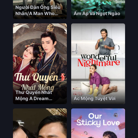
Người Đàn Ông Siêu
Nhân/A Man Who
Ấm Áp Và Ngọt Ngào
Was Superman
Vietsub – HD
Thư Quyển Nhất
Mộng A Dream
Ác Mộng Tuyệt Vời
Within A Dream
Vietsub – HD Trung
Quốc