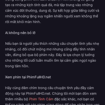
tạo ra những kịch tính quá đà, mà tập trung vào những
cảm xúc đời thường, dung dị. Sự kết hợp giữa tiếng cười và
những khoảng lặng suy ngẫm khiến người xem không thể
rời mắt khỏi màn hình.
Ai không nên bỏ lỡ
Nếu bạn là người yêu thích những câu chuyện tình yêu nhẹ
nhàng, có đôi chút mộng mơ nhưng cũng đầy tính nhân
văn, đừng bỏ qua bộ phim này. Đây là lựa chọn lý tưởng
cho những tối cuối tuần muốn tìm lại cảm giác ngọt ngào
trong tâm hồn.
Xem phim tại PhimFullHD.net
Hãy cùng đắm chìm trong câu chuyện tình yêu đầy cảm
động này tại PhimFullHD.net. Chúng tôi mời bạn đón xem
thêm nhiều bộ
Phim Tình Cảm
đặc sắc khác, nơi bạn có
thể so sánh với các phim cùng dòng để cảm nhận trọn vẹn