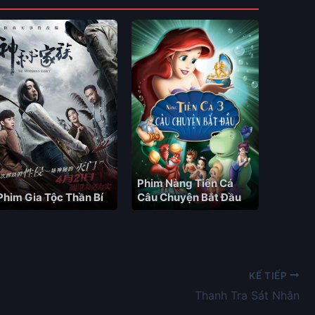
Phim Nàng Tiên Cá
Phim Gia Tộc Thần Bí
Câu Chuyện Bắt Đầu
KẾ TIẾP
Thanh Tra Sát Nhân