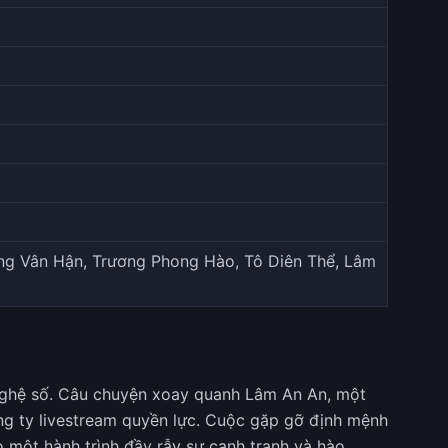
ng Vân Hận, Trương Phong Hào, Tô Diên Thể, Lâm
 nghệ số. Câu chuyện xoay quanh Lâm An An, một
ng ty livestream quyền lực. Cuộc gặp gỡ định mệnh
 một hành trình đầy rẫy sự cạnh tranh và hào