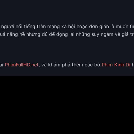
người nổi tiếng trên mạng xã hội hoặc đơn giản là muốn tìm 
uá nặng nề nhưng đủ để đọng lại những suy ngẫm về giá trị
tại
PhimFullHD.net
, và khám phá thêm các bộ
Phim Kinh Dị
h