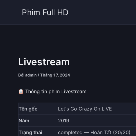
Nhảy
Phim Full HD
tới
nội
dung
Livestream
Bởi
admin
/
Tháng 1 7, 2024
Thông tin phim Livestream
Tên gốc
Let's Go Crazy On LIVE
Năm
2019
Trạng thái
completed — Hoàn Tất (20/20)