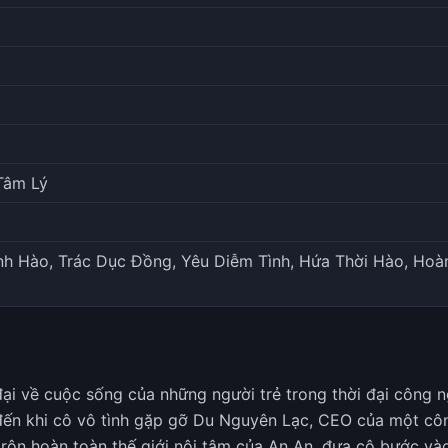
Tâm Lý
nh Hào, Trác Dục Đồng, Yêu Diễm Tình, Hứa Thời Hào, Hoà
ại về cuộc sống của những người trẻ trong thời đại công
đến khi cô vô tình gặp gỡ Du Nguyên Lạc, CEO của một cô
rộn hoàn toàn thế giới nội tâm của An An, đưa cô bước vào