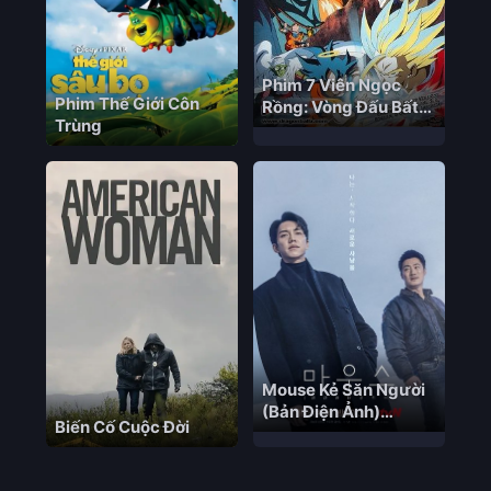
Phim 7 Viên Ngọc
Phim Thế Giới Côn
Rồng: Vòng Đấu Bất
Trùng
Phân
Mouse Kẻ Săn Người
(Bản Điện Ảnh)
Biến Cố Cuộc Đời
Mouse (movie
version) Vietsub – HD
Hàn Quốc