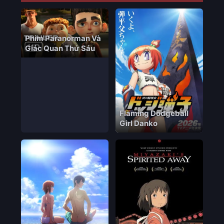
Phim Paranorman Và
Giác Quan Thứ Sáu
Flaming Dodgeball
Girl Danko