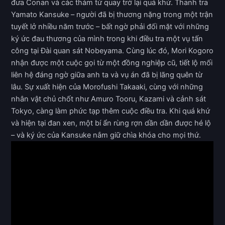
đưa Conan và các thám tử quay trở lại quá khứ. Thanh tra
Yamato Kansuke – người đã bị thương nặng trong một trận
tuyết lở nhiều năm trước – bất ngờ phải đối mặt với những
ký ức đau thương của mình trong khi điều tra một vụ tấn
công tại Đài quan sát Nobeyama. Cùng lúc đó, Mori Kogoro
nhận được một cuộc gọi từ một đồng nghiệp cũ, tiết lộ mối
liên hệ đáng ngờ giữa anh ta và vụ án đã bị lãng quên từ
lâu. Sự xuất hiện của Morofushi Takaaki, cùng với những
nhân vật chủ chốt như Amuro Tooru, Kazami và cảnh sát
Tokyo, càng làm phức tạp thêm cuộc điều tra. Khi quá khứ
và hiện tại đan xen, một bí ẩn rùng rợn dần dần được hé lộ
– và ký ức của Kansuke nắm giữ chìa khóa cho mọi thứ.