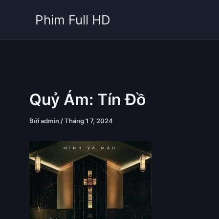
Nhảy
Phim Full HD
tới
nội
dung
Quỷ Ám: Tín Đồ
Bởi
admin
/
Tháng 1 7, 2024