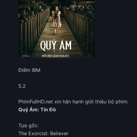
Điểm IBM
5.2
PhimFullHD.net xin hân hạnh giới thiệu bộ phim:
Quỷ Ám: Tín Đồ
Tựa gốc:
The Exorcist: Believer