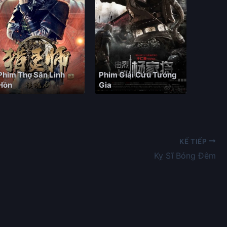
Phim Thợ Săn Linh
Phim Giải Cứu Tướng
Hồn
Gia
KẾ TIẾP
Kỵ Sĩ Bóng Đêm