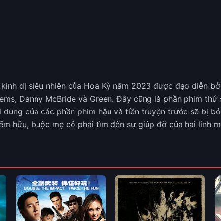
m kinh dị siêu nhiên của Hoa Kỳ năm 2023 được đạo diễn bở
eems, Danny McBride và Green. Đây cũng là phần phim thứ s
ội dung của các phần phim hậu và tiền truyện trước sẽ bị 
iếm hữu, buộc mẹ cô phải tìm đến sự giúp đỡ của hai linh 