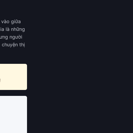
 vào giữa
ia là những
hưng người
 chuyện thị
!