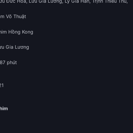
Lưu Đức Hòa, Lưu Gia Lương, Lý Gia Hân, Trịnh Thiếu Thu,
him Võ Thuật
Phim Hồng Kong
ưu Gia Lương
 87 phút
21
phim