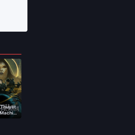
 Thuyết
 Machina
4)