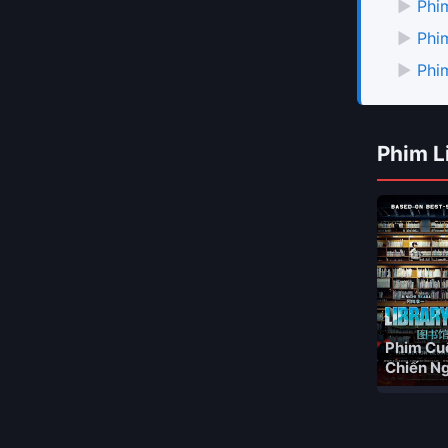
▶
Phi
▶
Phi
▶
Phi
Phim L
Phim Cu
Chiến N
Luận