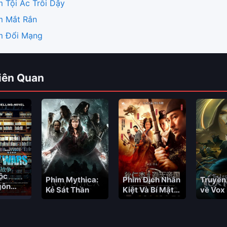
m Tội Ác Trỗi Dậy
m Mắt Rắn
m Đổi Mạng
iên Quan
ộc
Phim Mythica:
Phim Địch Nhân
Truyền
gôn
Kẻ Sát Thần
Kiệt Và Bí Mật
về Vox
Ngọn Lửa Ma
(Phần 