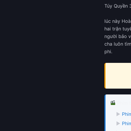
Túy Quyền 
lúc này Hoà
hai trận tu
người bảo v
cha luôn tì
phi.
Phim t
▶
Phi
▶
Phi