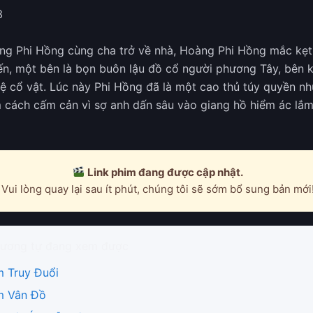
3
ng Phi Hồng cùng cha trở về nhà, Hoàng Phi Hồng mắc kẹt
yến, một bên là bọn buôn lậu đồ cổ người phương Tây, bên k
ệ cổ vật. Lúc này Phi Hồng đã là một cao thủ túy quyền n
m cách cấm cản vì sợ anh dấn sâu vào giang hồ hiểm ác lắm
Link phim đang được cập nhật.
Vui lòng quay lại sau ít phút, chúng tôi sẽ sớm bổ sung bản mới
ương tự đang xem được
m Truy Đuổi
m Vân Đồ