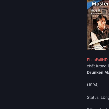
PhimFullHD.
chất lượng 
Drunken Mas
(1994)
Status: Lồn