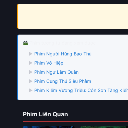
Phim tương tự đang xem được
▶
Phim Người Hùng Báo Thù
▶
Phim Võ Hiệp
▶
Phim Ngự Lâm Quân
▶
Phim Cung Thủ Siêu Phàm
▶
Phim Kiếm Vương Triều: Côn Sơn Tàng Kiế
Phim Liên Quan