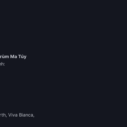
Trùm Ma Túy
nh:
h, Viva Bianca,