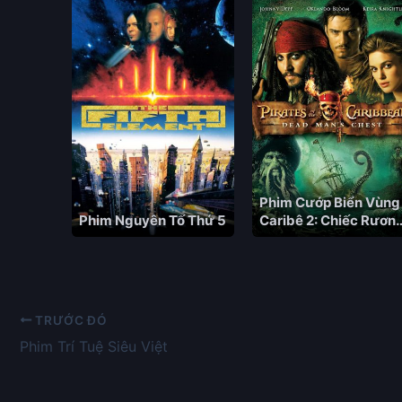
Phim Cướp Biển Vùng
Phim Nguyên Tố Thứ 5
Caribê 2: Chiếc Rươn
Tử Thần
TRƯỚC ĐÓ
Phim Trí Tuệ Siêu Việt