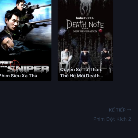
Quyển Sổ Tử Thần:
Phim Siêu Xạ Thủ
Thế Hệ Mới Death
Note: New generation
Vietsub – HD Nhật Bản
KẾ TIẾP
Phim Đột Kích 2