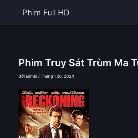
Nhảy
Phim Full HD
tới
nội
dung
Phim Truy Sát Trùm Ma T
Bởi
admin
/
Tháng 1 26, 2024