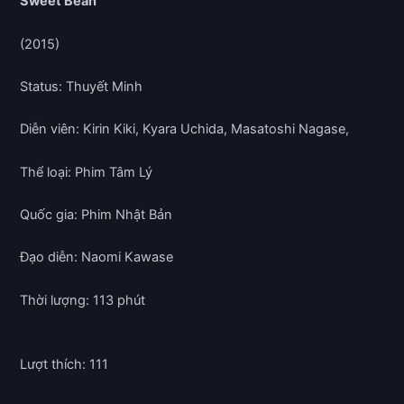
Sweet Bean
(2015)
Status: Thuyết Minh
Diễn viên: Kirin Kiki, Kyara Uchida, Masatoshi Nagase,
Thể loại: Phim Tâm Lý
Quốc gia: Phim Nhật Bản
Đạo diễn: Naomi Kawase
Thời lượng: 113 phút
Lượt thích: 111