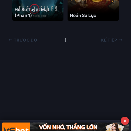
Hồ Sơ Tuyệt Mật
(Phần 1)
Hoán Sa Lục
TRƯỚC ĐÓ
KẾ TIẾP
×