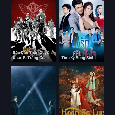
Bắc Đẩu Thần Quyền:
Khúc Bi Tráng Của
Tình Ký Song Sinh
Những Tên Tay Sai