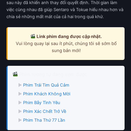
sau này đã khiến anh thay đổi quyết định. Thời gian làm
việc cùng nhau đã giúp Sentaro và Tokue hiểu nhau hơn và
chia sẻ những mất mát của cả hai trong quá khứ.
Link phim đang được cập nhật.
Vui lòng quay lại sau ít phút, chúng tôi sẽ sớm bổ
sung bản mới!
Phim tương tự đang xem được
▶
Phim Trái Tim Quả Cảm
▶
Phim Khách Không Mời
▶
Phim Bẫy Tình Yêu
▶
Phim Xác Chết Trở Về
▶
Phim Tha Thứ 77 Lần